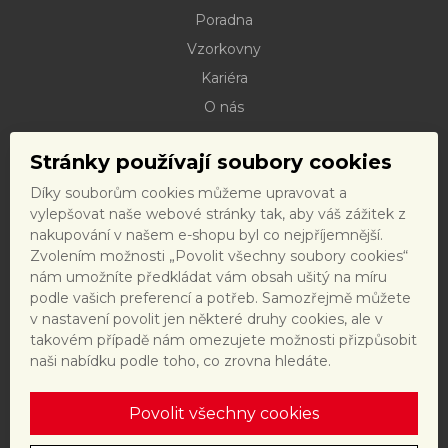
Poradna
Vzorkovny
Kariéra
O nás
Kontakty
Stránky používají soubory cookies
Dokumenty ke stažení
Díky souborům cookies můžeme upravovat a
Doprava
vylepšovat naše webové stránky tak, aby váš zážitek z
Reklamační řád
nakupování v našem e-shopu byl co nejpříjemnější.
Zvolením možnosti „Povolit všechny soubory cookies“
Reklamační formulář
nám umožníte předkládat vám obsah ušitý na míru
Obchodní podmínky a právní předpisy
podle vašich preferencí a potřeb. Samozřejmě můžete
v nastavení povolit jen některé druhy cookies, ale v
Ochrana dat
takovém případě nám omezujete možnosti přizpůsobit
Nastavení cookies
naši nabídku podle toho, co zrovna hledáte.
Povolit všechny cookies
Tento web je chráněn reCAPTCHA a platí
zásady ochrany