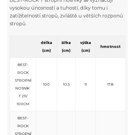
BEST-ROCK T stropní nosníky se vyznačují
vysokou únosností a tuhostí, díky tomu i
zatížitelností stropů, zvláště u větších rozponů
stropů.
délka
šířka
výška
hmotnost
(cm)
(cm)
(cm)
BEST-
ROCK
STROPNÍ
100
10,5
11
17,8
NOSNÍK
T 211/
100CM
BEST-
ROCK
STROPNÍ