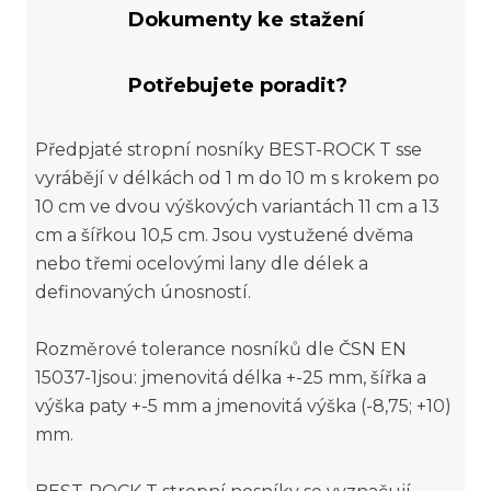
Dokumenty ke stažení
Potřebujete poradit?
Předpjaté stropní nosníky BEST-ROCK T sse
vyrábějí v délkách od 1 m do 10 m s krokem po
10 cm ve dvou výškových variantách 11 cm a 13
cm a šířkou 10,5 cm. Jsou vystužené dvěma
nebo třemi ocelovými lany dle délek a
definovaných únosností.
Rozměrové tolerance nosníků dle ČSN EN
15037-1jsou: jmenovitá délka +-25 mm, šířka a
výška paty +-5 mm a jmenovitá výška (-8,75; +10)
mm.