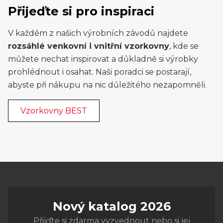
Přijeďte si pro inspiraci
V každém z našich výrobních závodů najdete
rozsáhlé venkovní i vnitřní vzorkovny
, kde se
můžete nechat inspirovat a důkladně si výrobky
prohlédnout i osahat. Naši poradci se postarají,
abyste při nákupu na nic důležitého nezapomněli.
Vzorkovny BEST
Nový katalog 2026
Přijďte si zdarma vyzvednout nebo si jej