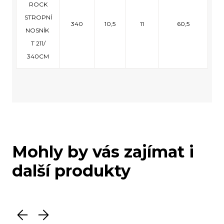
ROCK
STROPNÍ
340
10,5
11
60,5
NOSNÍK
T 211/
340CM
Mohly by vás zajímat i
další produkty