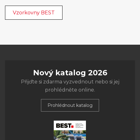
Vzorkovny BEST
Nový katalog 2026
Přijďte si zdarma vyzvednout nebo si jej
prohlédněte online.
Prohlédnout katalog