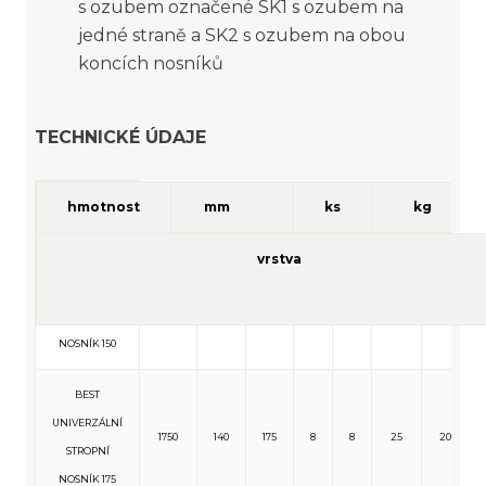
s ozubem označené SK1 s ozubem na
jedné straně a SK2 s ozubem na obou
koncích nosníků
TECHNICKÉ ÚDAJE
skladebné
hmotnost
množství
název
mm
ks
kg
rozměry
max. vrstev
vrstva
vrstva
délka
výška
šířka
ks
BEST
UNIVERZÁLNÍ
1500
140
175
8
8
22
172
STROPNÍ
NOSNÍK 150
BEST
UNIVERZÁLNÍ
1750
140
175
8
8
25
200
STROPNÍ
NOSNÍK 175