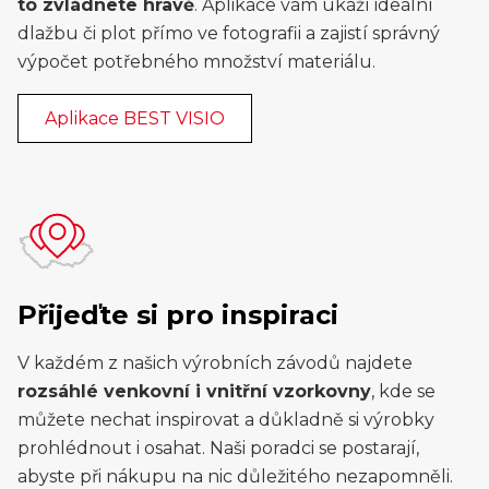
to zvládnete hravě
. Aplikace vám ukáží ideální
dlažbu či plot přímo ve fotografii a zajistí správný
výpočet potřebného množství materiálu.
Aplikace BEST VISIO
Přijeďte si pro inspiraci
V každém z našich výrobních závodů najdete
rozsáhlé venkovní i vnitřní vzorkovny
, kde se
můžete nechat inspirovat a důkladně si výrobky
prohlédnout i osahat. Naši poradci se postarají,
abyste při nákupu na nic důležitého nezapomněli.