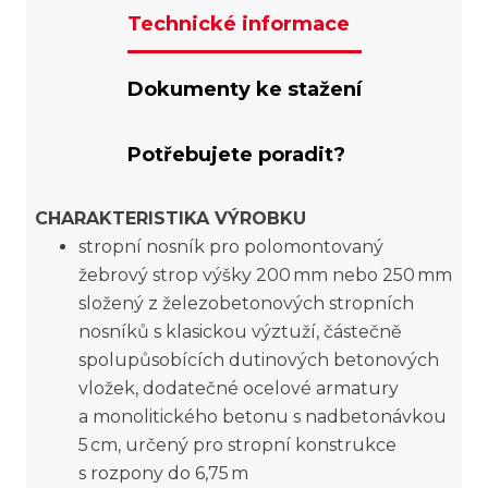
Technické informace
Dokumenty ke stažení
Potřebujete poradit?
CHARAKTERISTIKA VÝROBKU
stropní nosník pro polomontovaný
žebrový strop výšky 200 mm nebo 250 mm
složený z železobetonových stropních
nosníků s klasickou výztuží, částečně
spolupůsobících dutinových betonových
vložek, dodatečné ocelové armatury
a monolitického betonu s nadbetonávkou
5 cm, určený pro stropní konstrukce
s rozpony do 6,75 m