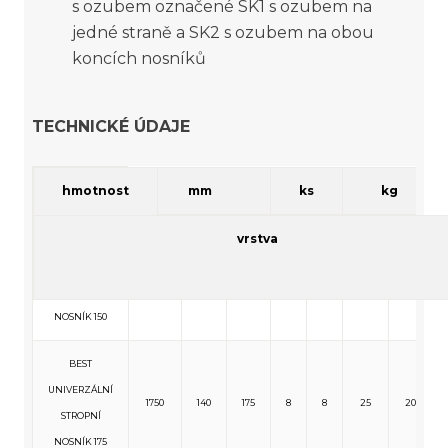
s ozubem označené SK1 s ozubem na
jedné straně a SK2 s ozubem na obou
koncích nosníků
TECHNICKÉ ÚDAJE
skladebné
hmotnost
množství
název
mm
ks
kg
rozměry
max. vrstev
vrstva
vrstva
délka
výška
šířka
ks
BEST
UNIVERZÁLNÍ
1500
140
175
8
8
22
172
STROPNÍ
NOSNÍK 150
BEST
UNIVERZÁLNÍ
1750
140
175
8
8
25
200
STROPNÍ
NOSNÍK 175