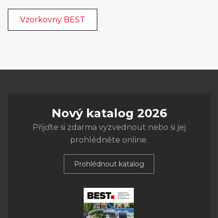
Vzorkovny BEST
Nový katalog 2026
Přijďte si zdarma vyzvednout nebo si jej
prohlédněte online.
Prohlédnout katalog