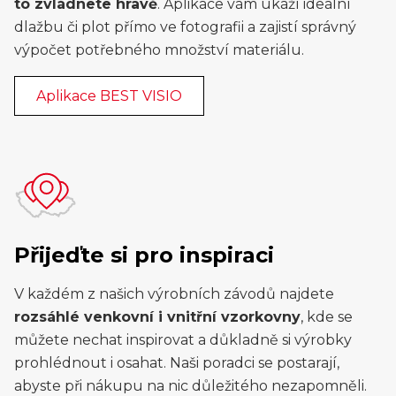
to zvládnete hravě
. Aplikace vám ukáží ideální
dlažbu či plot přímo ve fotografii a zajistí správný
výpočet potřebného množství materiálu.
Aplikace BEST VISIO
Přijeďte si pro inspiraci
V každém z našich výrobních závodů najdete
rozsáhlé venkovní i vnitřní vzorkovny
, kde se
můžete nechat inspirovat a důkladně si výrobky
prohlédnout i osahat. Naši poradci se postarají,
abyste při nákupu na nic důležitého nezapomněli.