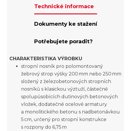
Technické informace
Dokumenty ke stažení
Potřebujete poradit?
CHARAKTERISTIKA VÝROBKU
stropní nosník pro polomontovaný
žebrový strop výšky 200 mm nebo 250 mm
složený z železobetonových stropních
nosníků s klasickou výztuží, částečně
spolupůsobících dutinových betonových
vložek, dodatečné ocelové armatury
a monolitického betonu s nadbetonávkou
5 cm, určený pro stropní konstrukce
s rozpony do 6,75 m