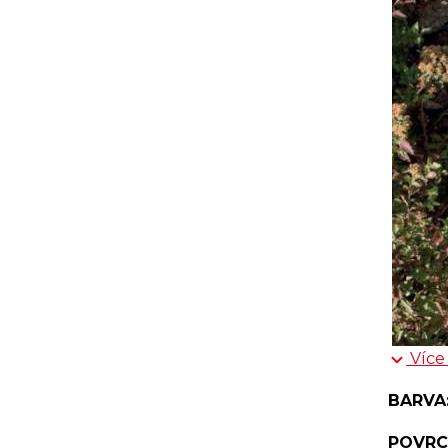
Více
BARVA
POVRC