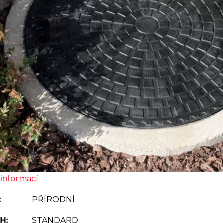
 informací
:
PŘÍRODNÍ
H:
STANDARD