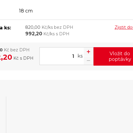
18 cm
820,00
Kč/ks bez DPH
Zjistit d
a ks:
992,20
Kč/ks s DPH
00
Kč bez DPH
Vložit do
,20
ks
Kč
s DPH
poptávky