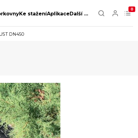
0
orkovny
Ke stažení
Aplikace
Další …
UST DN450