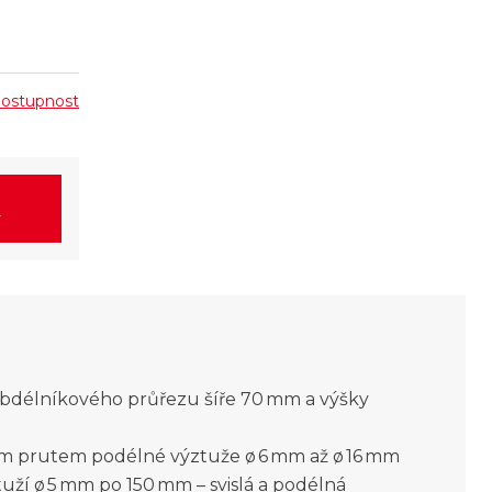
 dostupnost
y
bdélníkového průřezu šíře 70 mm a výšky
ím prutem podélné výztuže ø 6 mm až ø 16 mm
ztuží ø 5 mm po 150 mm – svislá a podélná