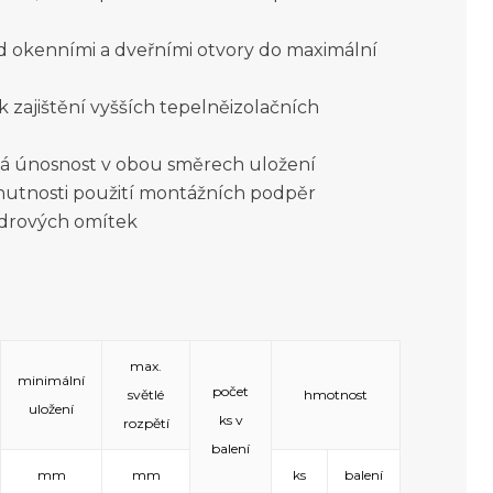
ad okenními a dveřními otvory do maximální
 zajištění vyšších tepelněizolačních
ná únosnost v obou směrech uložení
nutnosti použití montážních podpěr
ádrových omítek
max.
minimální
počet
světlé
hmotnost
uložení
ks v
rozpětí
balení
mm
mm
ks
balení