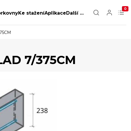
0
orkovny
Ke stažení
Aplikace
Další …
375CM
LAD 7/375CM