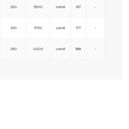
250
3500
volně
167
-
250
3750
volně
177
-
250
4000
volně
188
-