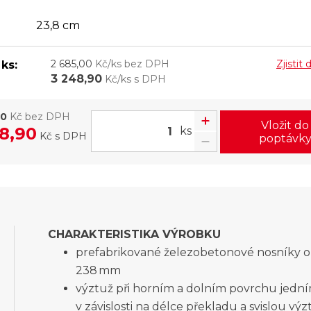
23,8 cm
2 685,00
Kč/ks bez DPH
Zjistit
ks:
3 248,90
Kč/ks s DPH
00
Kč bez DPH
Vložit do
8,90
ks
Kč
s DPH
poptávk
CHARAKTERISTIKA VÝROBKU
prefabrikované železobetonové nosníky o
238 mm
výztuž při horním a dolním povrchu jedn
v závislosti na délce překladu a svislou vý