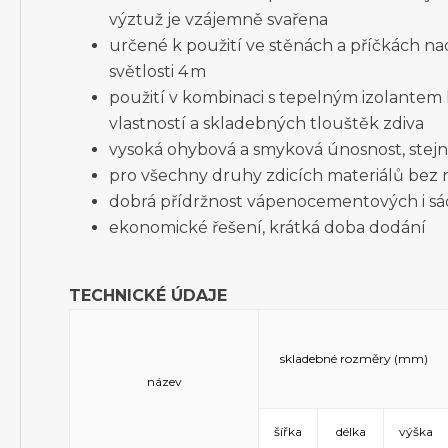
výztuž je vzájemně svařena
určené k použití ve stěnách a příčkách n
světlosti 4 m
použití v kombinaci s tepelným izolantem k
vlastností a skladebných tlouštěk zdiva
vysoká ohybová a smyková únosnost, stej
pro všechny druhy zdicích materiálů bez 
dobrá přídržnost vápenocementových i s
ekonomické řešení, krátká doba dodání
TECHNICKÉ ÚDAJE
skladebné rozměry (mm)
název
šířka
délka
výška