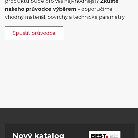
produktů bude pro vás nejvhodnější?
Zkuste
našeho průvodce výběrem
– doporučíme
vhodný materiál, povrchy a technické parametry.
Spustit průvodce
Nový katalog