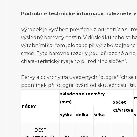
Podrobné technické informace naleznete v 
Výrobek je vyráběn převážně z přírodních surovin
výsledný barevný odstín. V důsledku toho se ba
výrobními šaržemi, ale také při výrobě stejnéh
směsi. Tyto barevné rozdíly jsou přirozené a ne
charakteristický rys jeho přírodního složení.
Barvy a povrchy na uvedených fotografiích se
podmínek při fotografování od skutečnosti lišit.
skladebné rozměry
m
(mm)
počet
název
ks/vrstva
výška
délka
šířka
v
BEST