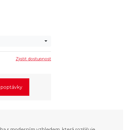
Zjistit dostupnost
o poptávky
ba s moderním vzhledem, která rozšiřuje