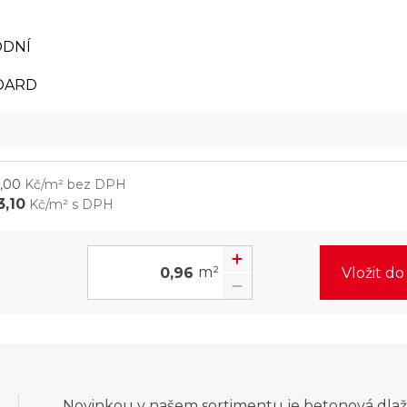
ODNÍ
DARD
m
,00
Kč/m² bez DPH
3,10
Kč/m² s DPH
m²
Vložit d
Novinkou v našem sortimentu je betonová dlaž