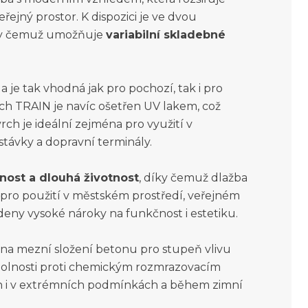
řejný prostor. K dispozici je ve dvou
íky čemuž umožňuje
variabilní skladebné
a je tak vhodná jak pro pochozí, tak i pro
ch TRAIN je navíc ošetřen UV lakem, což
vrch je ideální zejména pro využití v
távky a dopravní terminály.
nost a dlouhá životnost
, díky čemuž dlažba
dí pro použití v městském prostředí, veřejném
adeny vysoké nároky na funkčnost i estetiku.
na mezní složení betonu pro stupeň vlivu
odolnosti proti chemickým rozmrazovacím
kon i v extrémních podmínkách a během zimní