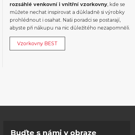
rozsáhlé venkovní i vnitřní vzorkovny
, kde se
můžete nechat inspirovat a důkladně si výrobky
prohlédnout i osahat. Naši poradci se postarají,
abyste při nákupu na nic důležitého nezapomněli.
Vzorkovny BEST
Buďte s námi v obraze