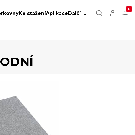
0
orkovny
Ke stažení
Aplikace
Další …
RODNÍ