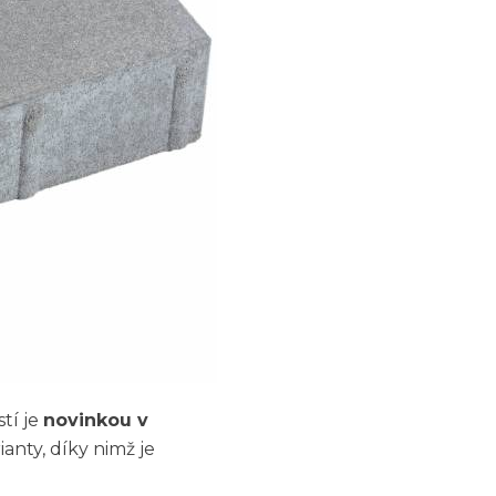
tí je
novinkou v
anty, díky nimž je