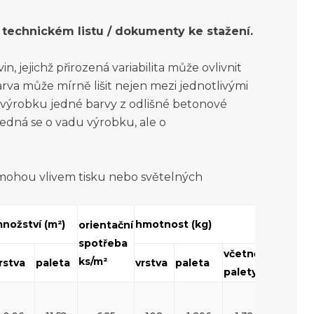
technickém listu / dokumenty ke stažení.
, jejichž přirozená variabilita může ovlivnit
rva může mírně lišit nejen mezi jednotlivými
o výrobku jedné barvy z odlišné betonové
jedná se o vadu výrobku, ale o
 mohou vlivem tisku nebo světelných
nožství (m²)
hmotnost (kg)
tonáž m
orientační
spotřeba
včetně
ks/m²
rstva
paleta
vrstva
paleta
ks
palety