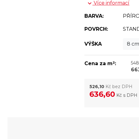
Více informací
BARVA:
PŘÍR
POVRCH:
STAN
VÝŠKA
8 c
548
Cena za m²:
66
526,10
Kč bez DPH
636,60
Kč
s DPH