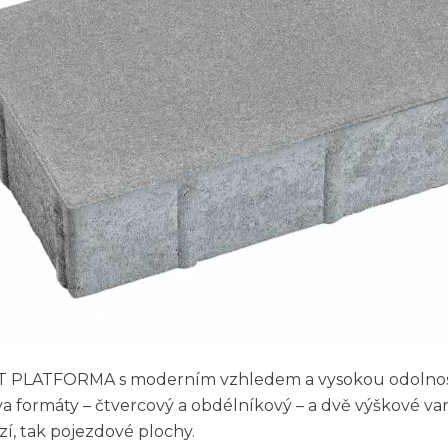
T PLATFORMA s moderním vzhledem a vysokou odolnos
va formáty – čtvercový a obdélníkový – a dvě výškové vari
í, tak pojezdové plochy.