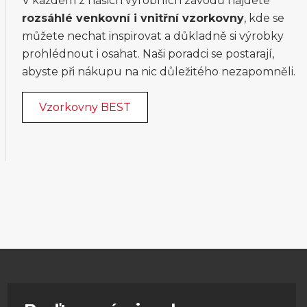
V každém z našich výrobních závodů najdete
rozsáhlé venkovní i vnitřní vzorkovny
, kde se
můžete nechat inspirovat a důkladně si výrobky
prohlédnout i osahat. Naši poradci se postarají,
abyste při nákupu na nic důležitého nezapomněli.
Vzorkovny BEST