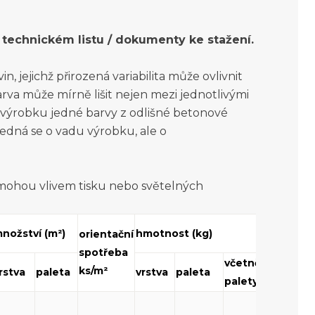
technickém listu / dokumenty ke stažení.
, jejichž přirozená variabilita může ovlivnit
rva může mírně lišit nejen mezi jednotlivými
o výrobku jedné barvy z odlišné betonové
jedná se o vadu výrobku, ale o
 mohou vlivem tisku nebo světelných
nožství (m²)
hmotnost (kg)
tonáž m
orientační
spotřeba
včetně
ks/m²
rstva
paleta
vrstva
paleta
ks
palety