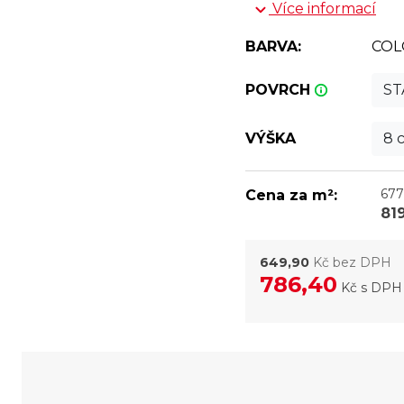
Více informací
BARVA:
COL
POVRCH
S
VÝŠKA
8 
677
Cena za m²:
81
649,90
Kč bez DPH
786,40
Kč
s DPH