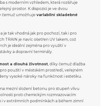
ba s moderním vzhledem, která rozšiřuje
řejný prostor. K dispozici je ve dvou
íky čemuž umožňuje
variabilní skladebné
a je tak vhodná jak pro pochozí, tak i pro
ch TRAIN je navíc ošetřen UV lakem, což
vrch je ideální zejména pro využití v
távky a dopravní terminály.
nost a dlouhá životnost
, díky čemuž dlažba
dí pro použití v městském prostředí, veřejném
adeny vysoké nároky na funkčnost i estetiku.
na mezní složení betonu pro stupeň vlivu
odolnosti proti chemickým rozmrazovacím
kon i v extrémních podmínkách a během zimní