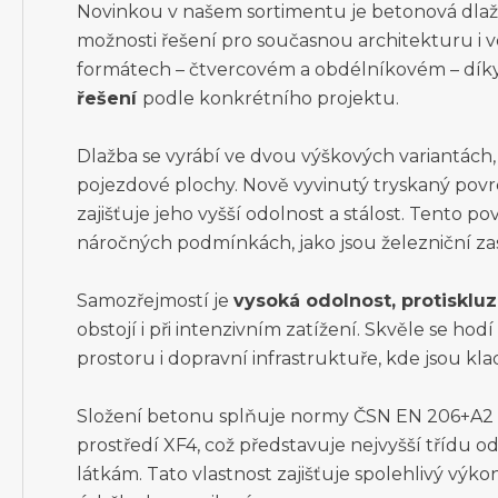
Novinkou v našem sortimentu je betonová dlaž
možnosti řešení pro současnou architekturu i ve
formátech – čtvercovém a obdélníkovém – d
řešení
podle konkrétního projektu.
Dlažba se vyrábí ve dvou výškových variantách, 
pojezdové plochy. Nově vyvinutý tryskaný povr
zajišťuje jeho vyšší odolnost a stálost. Tento po
náročných podmínkách, jako jsou železniční zas
Samozřejmostí je
vysoká odolnost, protiskluz
obstojí i při intenzivním zatížení. Skvěle se ho
prostoru i dopravní infrastruktuře, kde jsou kl
Složení betonu splňuje normy ČSN EN 206+A2 
prostředí XF4, což představuje nejvyšší třídu 
látkám. Tato vlastnost zajišťuje spolehlivý vý