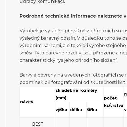
údržby komunikací.
Podrobné technické informace naleznete v 
Výrobek je vyráběn převážně z přírodních surovin
výsledný barevný odstín. V důsledku toho se ba
výrobními šaržemi, ale také při výrobě stejnéh
směsi. Tyto barevné rozdíly jsou přirozené a ne
charakteristický rys jeho přírodního složení.
Barvy a povrchy na uvedených fotografiích se
podmínek při fotografování od skutečnosti lišit.
skladebné rozměry
m
(mm)
počet
název
ks/vrstva
výška
délka
šířka
v
BEST