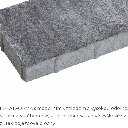
T PLATFORMA s moderním vzhledem a vysokou odolnos
va formáty – čtvercový a obdélníkový – a dvě výškové vari
í, tak pojezdové plochy.