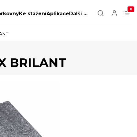
0
orkovny
Ke stažení
Aplikace
Další …
LANT
X BRILANT