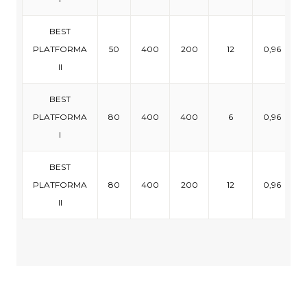
BEST
PLATFORMA
50
400
200
12
0,96
1
II
BEST
PLATFORMA
80
400
400
6
0,96
9
I
BEST
PLATFORMA
80
400
200
12
0,96
9
II