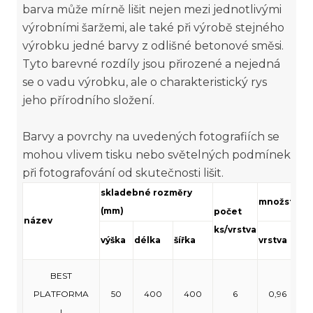
barva může mírně lišit nejen mezi jednotlivými
výrobními šaržemi, ale také při výrobě stejného
výrobku jedné barvy z odlišné betonové směsi.
Tyto barevné rozdíly jsou přirozené a nejedná
se o vadu výrobku, ale o charakteristický rys
jeho přírodního složení.
Barvy a povrchy na uvedených fotografiích se
mohou vlivem tisku nebo světelných podmínek
při fotografování od skutečnosti lišit.
skladebné rozměry
množství (m
(mm)
počet
název
ks/vrstva
výška
délka
šířka
vrstva
pa
BEST
PLATFORMA
50
400
400
6
0,96
1
I