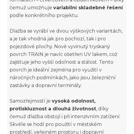
čemuž umožňuje
variabilní skladebné řešení
podle konkrétního projektu.
Dlažba se vyrábí ve dvou výškových variantách,
a je tak vhodná jak pro pochozí, tak i pro
pojezdové plochy. Nově vyvinutý tryskaný
povrch TRAIN je navíc ošetřen UV lakem, což
zajišťuje jeho vyšší odolnost a stálost. Tento
povrch je ideální zejména pro využití v
náročných podmínkách, jako jsou železniční
zastávky a dopravní terminály.
Samozřejmostí je
vysoká odolnost,
protiskluznost a dlouhá životnost
, díky
čemuž dlažba obstojí i při intenzivním zatížení.
Skvěle se hodí pro použití v městském
prostředí, veřejném prostoru i dopravní