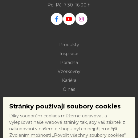
Po–Pá: 7:30–16:00 h
Produkty
Inspirace
Poradna
Vzorkovny
Kariéra
O nás
Kontakty
Stránky používají soubory cookies
Dokumenty ke stažení
Díky souborům cookies můžeme upravovat a
Doprava
vylepšovat naše webové stránky tak, aby váš zážitek z
Reklamační řád
nakupování v našem e-shopu byl co nejpříjemnější.
Zvolením možnosti „Povolit všechny soubory cookies“
Reklamační formulář