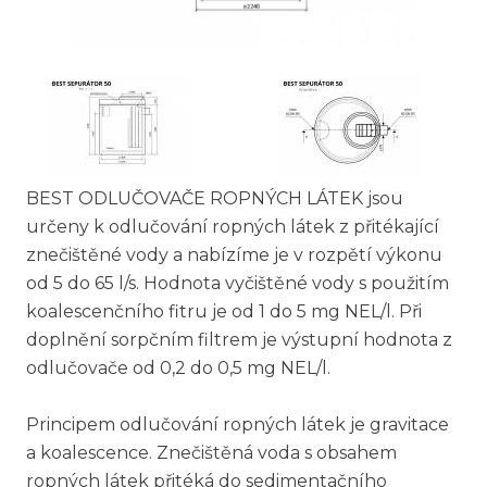
BEST ODLUČOVAČE ROPNÝCH LÁTEK jsou
určeny k odlučování ropných látek z přitékající
znečištěné vody a nabízíme je v rozpětí výkonu
od 5 do 65 l/s. Hodnota vyčištěné vody s použitím
koalescenčního fitru je od 1 do 5 mg NEL/l. Při
doplnění sorpčním filtrem je výstupní hodnota z
odlučovače od 0,2 do 0,5 mg NEL/l.
Principem odlučování ropných látek je gravitace
a koalescence. Znečištěná voda s obsahem
ropných látek přitéká do sedimentačního