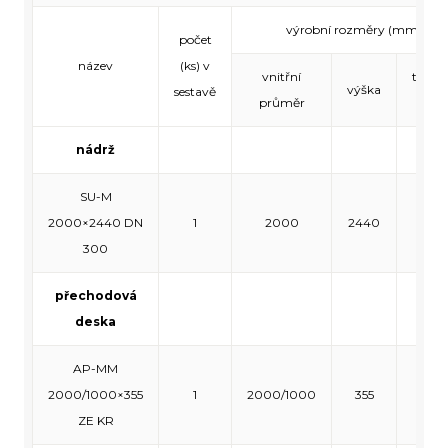
výrobní rozměry (mm)
počet
název
(ks) v
vnitřní
tloušť
výška
sestavě
průměr
stěn
nádrž
SU-M
2000×2440 DN
1
2000
2440
120
300
přechodová
deska
AP-MM
2000/1000×355
1
2000/1000
355
120
ZE KR