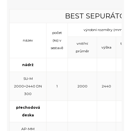
BEST SEPURÁTOR
výrobní rozměry (mm)
počet
název
(ks) v
vnitřní
tloušť
výška
sestavě
průměr
stěn
nádrž
SU-M
2000×2440 DN
1
2000
2440
120
300
přechodová
deska
AP-MM