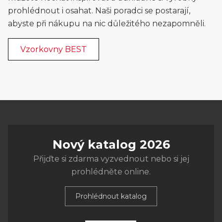
prohlédnout i osahat. Naši poradci se postarají,
abyste při nákupu na nic důležitého nezapomněli.
Vzorkovny BEST
Nový katalog 2026
Přijďte si zdarma vyzvednout nebo si jej
prohlédněte online.
Prohlédnout katalog