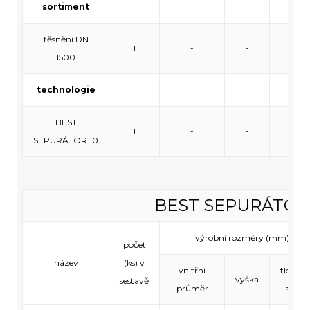
sortiment
těsnění DN
1
-
-
-
1500
technologie
BEST
1
-
-
-
SEPURÁTOR 10
BEST SEPURÁTOR 
výrobní rozměry (mm)
počet
název
(ks) v
vnitřní
tloušťk
výška
sestavě
průměr
stěny