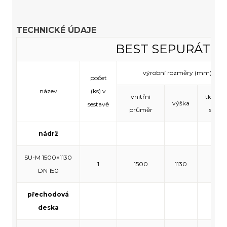
TECHNICKÉ ÚDAJE
BEST SEPURÁTOR
výrobní rozměry (mm)
počet
název
(ks) v
vnitřní
tloušťk
výška
sestavě
průměr
stěny
nádrž
SU-M 1500×1130
1
1500
1130
140
DN 150
přechodová
deska