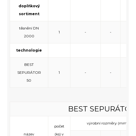
doplňkový
sortiment
těsnění DN
1
-
-
-
2000
technologie
BEST
SEPURÁTOR
1
-
-
-
50
BEST SEPURÁTOR
výrobní rozměry (mm)
počet
název
(ks) v