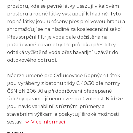
prostoru, kde se pevné látky usazují v kalovém
prostoru a ropné látky vystupují k hladině. Tyto
ropné látky jsou unášeny přes přelivovou hranu a
shromažďují se na hladině za koalescenční sekcí.
Přes sorpční filtr je voda dále dočištěná na
požadované parametry. Po průtoku přes filtry
odtéká vyčištěná voda přes havarijní uzávěr do
odtokového potrubí.
Nádrže určené pro Odlučovače Ropných Látek
jsou vyráběny z betonu třidy C 40/50 dle normy
ČSN EN 206+A1 a při dodržování předepsané
údržby garantují neomezenou životnost. Nádrže
jsou navíc variabilní, s různými průměry a
stavebními výškami a poskytují široké možnosti
sestav.
Více informací