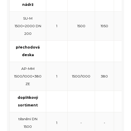
nádrž
SU-M
1500×2000 DN
1
1500
1950
140
200
přechodová
deska
AP-MM
1500/1000×380
1
1500/1000
380
140
ZE
doplňkový
sortiment
těsnění DN
1
-
-
-
1500