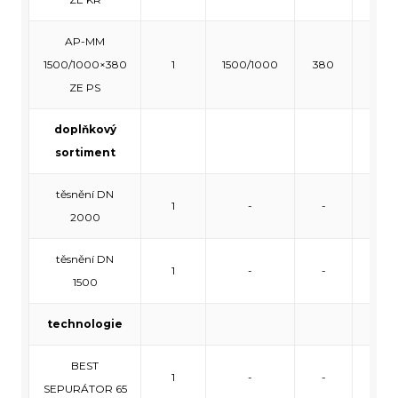
AP-MM
1500/1000×380
1
1500/1000
380
140
ZE PS
doplňkový
sortiment
těsnění DN
1
-
-
-
2000
těsnění DN
1
-
-
-
1500
technologie
BEST
1
-
-
-
SEPURÁTOR 65