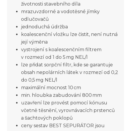
životnosti stavebního díla
mrazuvzdorné a vodotěsné jímky
odlučovačů
jednoduchá údržba
koalescenční vložku lze čistit, není nutná
její výměna
vystrojení s koalescenčním filtrem
v rozmezí od 1 do 5 mg NEL/l
lze přidat sorpční filtr, kde se garantuje
obsah nepolárních látek v rozmezí od 0,2
do 0,5 mg NEL/l
maximální mocnost 10 cm
min. hloubka zabudování 800 mm
uzavření lze provést pomocí kónusu
včetně těsnění, vyrovnávacích prstenců
a šachtových poklopů
ceny sestav BEST SEPURÁTOR jsou