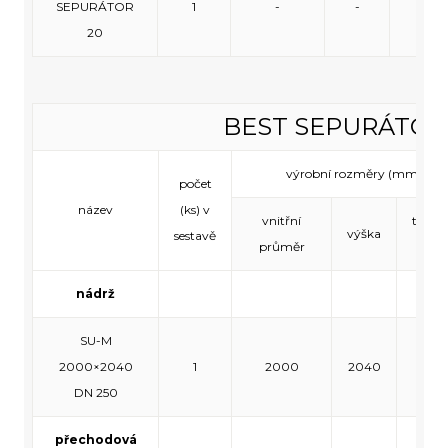
SEPURÁTOR
1
-
-
-
20
BEST SEPURÁTOR
výrobní rozměry (mm)
počet
název
(ks) v
vnitřní
tloušť
výška
sestavě
průměr
stěn
nádrž
SU-M
2000×2040
1
2000
2040
120
DN 250
přechodová