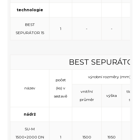
technologie
BEST
1
-
-
-
SEPURÁTOR 15
BEST SEPURÁTOR
výrobní rozměry (mm)
počet
název
(ks) v
vnitřní
tloušťk
výška
sestavě
průměr
stěny
nádrž
SU-M
1500×2000 DN
1
1500
1950
140