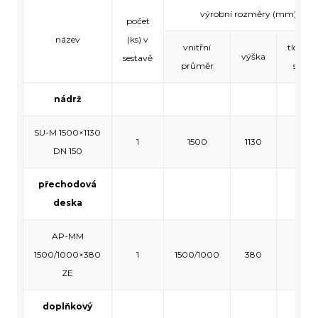
výrobní rozměry (mm)
počet
název
(ks) v
vnitřní
tloušťk
výška
sestavě
průměr
stěny
nádrž
SU-M 1500×1130
1
1500
1130
140
DN 150
přechodová
deska
AP-MM
1500/1000×380
1
1500/1000
380
140
ZE
doplňkový