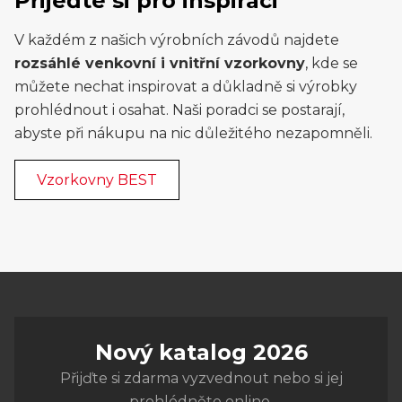
Přijeďte si pro inspiraci
V každém z našich výrobních závodů najdete
rozsáhlé venkovní i vnitřní vzorkovny
, kde se
můžete nechat inspirovat a důkladně si výrobky
prohlédnout i osahat. Naši poradci se postarají,
abyste při nákupu na nic důležitého nezapomněli.
Vzorkovny BEST
Nový katalog 2026
Přijďte si zdarma vyzvednout nebo si jej
prohlédněte online.