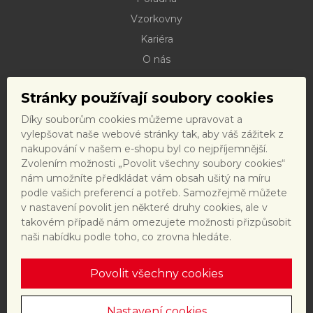
Vzorkovny
Kariéra
O nás
Kontakty
Stránky používají soubory cookies
Dokumenty ke stažení
Díky souborům cookies můžeme upravovat a
Doprava
vylepšovat naše webové stránky tak, aby váš zážitek z
Reklamační řád
nakupování v našem e-shopu byl co nejpříjemnější.
Zvolením možnosti „Povolit všechny soubory cookies“
Reklamační formulář
nám umožníte předkládat vám obsah ušitý na míru
Obchodní podmínky a právní předpisy
podle vašich preferencí a potřeb. Samozřejmě můžete
v nastavení povolit jen některé druhy cookies, ale v
Ochrana dat
takovém případě nám omezujete možnosti přizpůsobit
Nastavení cookies
naši nabídku podle toho, co zrovna hledáte.
Povolit všechny cookies
Tento web je chráněn reCAPTCHA a platí
zásady ochrany
osobních údajů
a
smluvní podmínky
společnosti Google.
Nastavení cookies