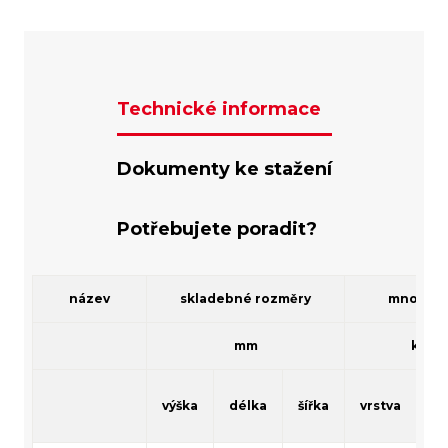
Technické informace
Dokumenty ke stažení
Potřebujete poradit?
název
skladebné rozměry
množstv
mm
ks
výška
délka
šířka
vrstva
pa