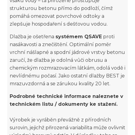
vsaku vody – ta přirozeně prostupuje
strukturou betonu přímo do podloží, čímž
pomáhá omezovat povrchové odtoky a
zlepšuje hospodaření s dešťovou vodou.
Dlažba je ošetřena
systémem QSAVE
proti
nasákavosti a znečištění. Optimální poměr
vrchní nášlapné a spodní jádrové vrstvy betonu
zaručí, že dlažba je odolná vůči obrusu a
chemickým rozmrazovacím látkám, odolá vodě i
nevlídnému počasí. Jako ostatní dlažby BEST je
mrazuvzdorná a se zárukou kvality 20 let.
Podrobné technické informace naleznete v
technickém listu / dokumenty ke stažení.
​​​​​​​Výrobek je vyráběn převážně z přírodních
surovin, jejichž přirozená variabilita může ovlivnit