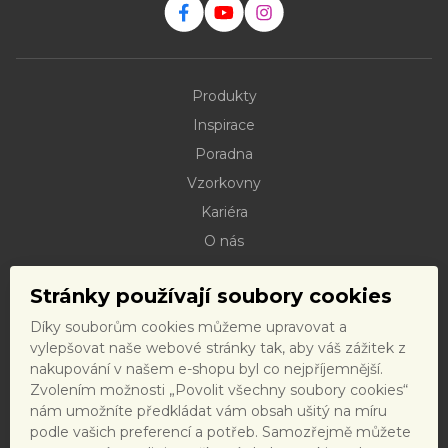
Produkty
Inspirace
Poradna
Vzorkovny
Kariéra
O nás
Kontakty
Stránky používají soubory cookies
Dokumenty ke stažení
Díky souborům cookies můžeme upravovat a
Doprava
vylepšovat naše webové stránky tak, aby váš zážitek z
Reklamační řád
nakupování v našem e-shopu byl co nejpříjemnější.
Zvolením možnosti „Povolit všechny soubory cookies“
Reklamační formulář
nám umožníte předkládat vám obsah ušitý na míru
Obchodní podmínky a právní předpisy
podle vašich preferencí a potřeb. Samozřejmě můžete