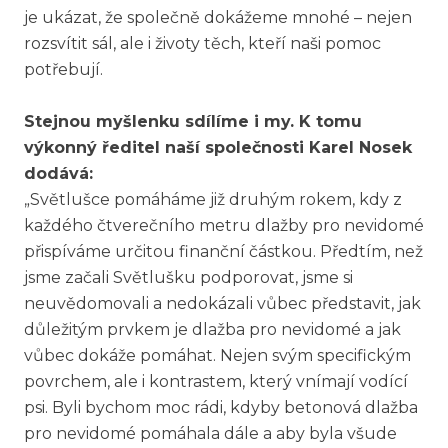
je ukázat, že společně dokážeme mnohé – nejen
rozsvítit sál, ale i životy těch, kteří naši pomoc
potřebují.
Stejnou myšlenku sdílíme i my. K tomu
výkonný ředitel naší společnosti Karel Nosek
dodává:
„Světlušce pomáháme již druhým rokem, kdy z
každého čtverečního metru dlažby pro nevidomé
přispíváme určitou finanční částkou. Předtím, než
jsme začali Světlušku podporovat, jsme si
neuvědomovali a nedokázali vůbec představit, jak
důležitým prvkem je dlažba pro nevidomé a jak
vůbec dokáže pomáhat. Nejen svým specifickým
povrchem, ale i kontrastem, který vnímají vodící
psi. Byli bychom moc rádi, kdyby betonová dlažba
pro nevidomé pomáhala dále a aby byla všude