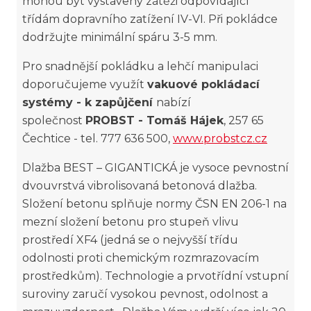
mohou být vystaveny zátěži odpovídající
třídám dopravního zatížení IV-VI. Při pokládce
dodržujte minimální spáru 3-5 mm.
Pro snadnější pokládku a lehčí manipulaci
doporučujeme využít
vakuové pokládací
systémy - k zapůjčení
nabízí
společnost
PROBST - Tomáš Hájek
, 257 65
Čechtice - tel. 777 636 500,
www.probstcz.cz
Dlažba BEST – GIGANTICKÁ je vysoce pevnostní
dvouvrstvá vibrolisovaná betonová dlažba.
Složení betonu splňuje normy ČSN EN 206-1 na
mezní složení betonu pro stupeň vlivu
prostředí XF4 (jedná se o nejvyšší třídu
odolnosti proti chemickým rozmrazovacím
prostředkům). Technologie a prvotřídní vstupní
suroviny zaručí vysokou pevnost, odolnost a