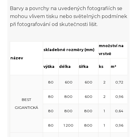
Barvy a povrchy na uvedených fotografiích se
mohou vlivem tisku nebo světelných podmínek
při fotografování od skutečnosti lišit.
množství na
mno
skladebné rozměry (mm)
vrstvě
pal
název
výška
délka
šířka
ks
m²
ks
80
600
600
2
0,72
18
80
800
600
2
0,96
18
BEST
GIGANTICKÁ
80
800
800
1
0,64
1
80
1 200
800
1
0,96
8