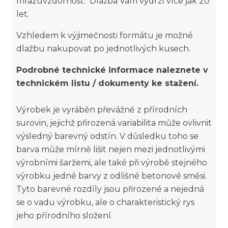
mrazuvzdornost. Dlažba Vám vydrží více jak 20
let.
Vzhledem k výjimečnosti formátu je možné
dlažbu nakupovat po jednotlivých kusech.
Podrobné technické informace naleznete v
technickém listu / dokumenty ke stažení.
Výrobek je vyráběn převážně z přírodních
surovin, jejichž přirozená variabilita může ovlivnit
výsledný barevný odstín. V důsledku toho se
barva může mírně lišit nejen mezi jednotlivými
výrobními šaržemi, ale také při výrobě stejného
výrobku jedné barvy z odlišné betonové směsi.
Tyto barevné rozdíly jsou přirozené a nejedná
se o vadu výrobku, ale o charakteristický rys
jeho přírodního složení.