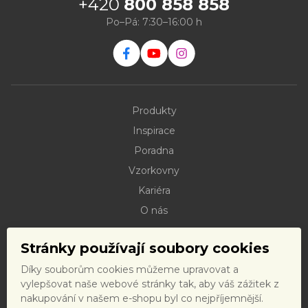
+420
800 858 858
Po–Pá: 7:30–16:00 h
Produkty
Inspirace
Poradna
Vzorkovny
Kariéra
O nás
Kontakty
Stránky používají soubory cookies
Dokumenty ke stažení
Díky souborům cookies můžeme upravovat a
Doprava
vylepšovat naše webové stránky tak, aby váš zážitek z
Reklamační řád
nakupování v našem e-shopu byl co nejpříjemnější.