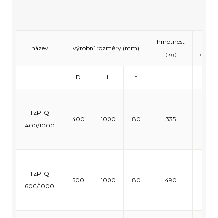
hmotnost
max.
název
výrobní rozměry (mm)
(kg)
do 24t
D
L
t
TZP-Q
400
1000
80
335
60
400/1000
TZP-Q
600
1000
80
490
40
600/1000