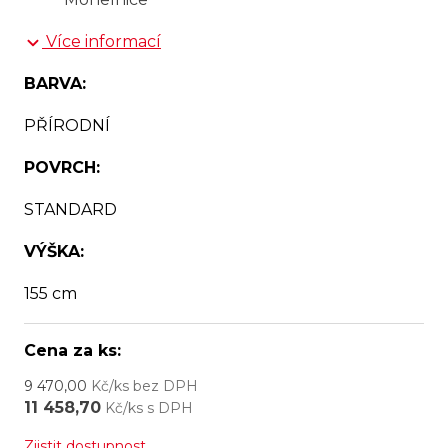
Více informací
BARVA:
PŘÍRODNÍ
POVRCH:
STANDARD
VÝŠKA:
155 cm
Cena za ks:
9 470,00
Kč/ks bez DPH
11 458,70
Kč/ks s DPH
Zjistit dostupnost