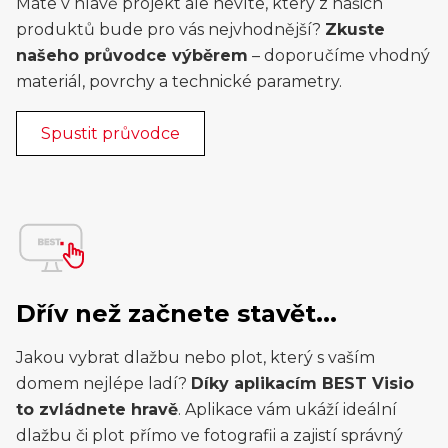
Máte v hlavě projekt ale nevíte, který z našich
produktů bude pro vás nejvhodnější?
Zkuste
našeho průvodce výběrem
– doporučíme vhodný
materiál, povrchy a technické parametry.
Spustit průvodce
Dřív než začnete stavět...
Jakou vybrat dlažbu nebo plot, který s vaším
domem nejlépe ladí?
Díky aplikacím BEST Visio
to zvládnete hravě
. Aplikace vám ukáží ideální
dlažbu či plot přímo ve fotografii a zajistí správný