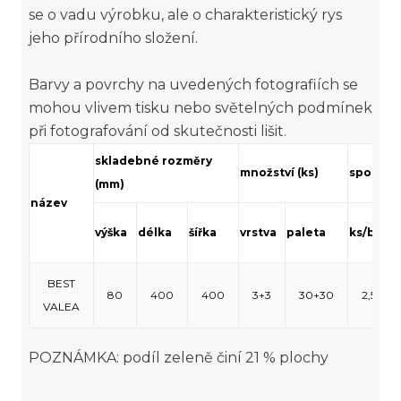
se o vadu výrobku, ale o charakteristický rys
jeho přírodního složení.
Barvy a povrchy na uvedených fotografiích se
mohou vlivem tisku nebo světelných podmínek
při fotografování od skutečnosti lišit.
skladebné rozměry
množství (ks)
spotřeb
(mm)
název
výška
délka
šířka
vrstva
paleta
ks/bm
k
BEST
80
400
400
3+3
30+30
2,5
VALEA
POZNÁMKA: podíl zeleně činí 21 % plochy