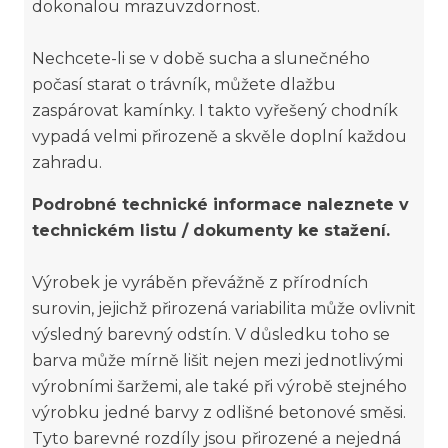
dokonalou mrazuvzdornost.
Nechcete-li se v době sucha a slunečného
počasí starat o trávník, můžete dlažbu
zaspárovat kamínky. I takto vyřešený chodník
vypadá velmi přirozeně a skvěle doplní každou
zahradu.
Podrobné technické informace naleznete v
technickém listu / dokumenty ke stažení.
Výrobek je vyráběn převážně z přírodních
surovin, jejichž přirozená variabilita může ovlivnit
výsledný barevný odstín. V důsledku toho se
barva může mírně lišit nejen mezi jednotlivými
výrobními šaržemi, ale také při výrobě stejného
výrobku jedné barvy z odlišné betonové směsi.
Tyto barevné rozdíly jsou přirozené a nejedná