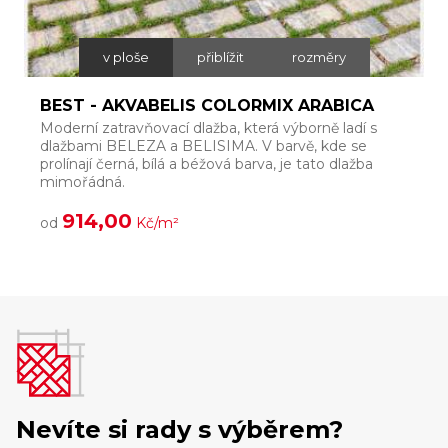
v ploše
přiblížit
rozměry
BEST - AKVABELIS COLORMIX ARABICA
i
Moderní zatravňovací dlažba, která výborně ladí s
Š
dlažbami BELEZA a BELISIMA. V barvě, kde se
p
prolínají černá, bílá a béžová barva, je tato dlažba
h
mimořádná.
914,00
od
Kč/m²
Nevíte si rady s výběrem?