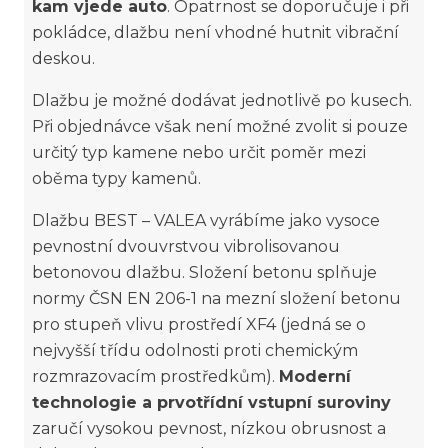
kam vjede auto
. Opatrnost se doporučuje i při
pokládce, dlažbu není vhodné hutnit vibrační
deskou.
Dlažbu je možné dodávat jednotlivě po kusech.
Při objednávce však není možné zvolit si pouze
určitý typ kamene nebo určit poměr mezi
oběma typy kamenů.
Dlažbu BEST – VALEA vyrábíme jako vysoce
pevnostní dvouvrstvou vibrolisovanou
betonovou dlažbu. Složení betonu splňuje
normy ČSN EN 206-1 na mezní složení betonu
pro stupeň vlivu prostředí XF4 (jedná se o
nejvyšší třídu odolnosti proti chemickým
rozmrazovacím prostředkům).
Moderní
technologie a prvotřídní vstupní suroviny
zaručí vysokou pevnost, nízkou obrusnost a