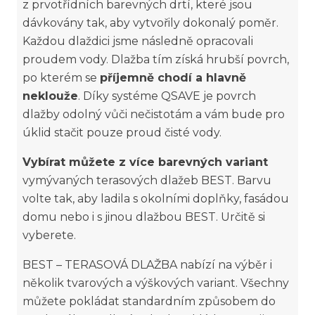
z prvotřídních barevných drtí, které jsou
dávkovány tak, aby vytvořily dokonalý poměr.
Každou dlaždici jsme následně opracovali
proudem vody. Dlažba tím získá hrubší povrch,
po kterém se
příjemně chodí a hlavně
neklouže
. Díky systéme QSAVE je povrch
dlažby odolný vůči nečistotám a vám bude pro
úklid stačit pouze proud čisté vody.
Vybírat můžete z více barevných variant
vymývaných terasových dlažeb BEST. Barvu
volte tak, aby ladila s okolními doplňky, fasádou
domu nebo i s jinou dlažbou BEST. Určitě si
vyberete.
BEST – TERASOVÁ DLAŽBA nabízí na výběr i
několik tvarových a výškových variant. Všechny
můžete pokládat standardním způsobem do