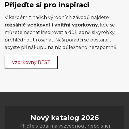
Přijeďte si pro inspiraci
V každém z našich výrobních závodů najdete
rozsáhlé venkovní i vnitřní vzorkovny
, kde se
můžete nechat inspirovat a důkladně si výrobky
prohlédnout i osahat. Naši poradci se postarají,
abyste při nákupu na nic důležitého nezapomněli.
Vzorkovny BEST
Nový katalog 2026
Přijďte si zdarma vyzvednout nebo si jej