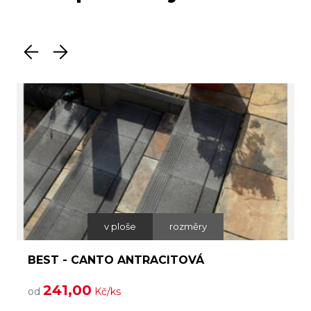
v ploše
rozměry
BEST - CANTO ANTRACITOVÁ
241,00
od
Kč/ks