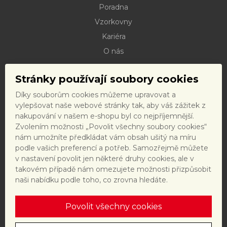
Poradna
Vzorkovny
Kariéra
O nás
Kontakty
Stránky používají soubory cookies
Dokumenty ke stažení
Díky souborům cookies můžeme upravovat a
Doprava
vylepšovat naše webové stránky tak, aby váš zážitek z
Reklamační řád
nakupování v našem e-shopu byl co nejpříjemnější.
Zvolením možnosti „Povolit všechny soubory cookies“
Reklamační formulář
nám umožníte předkládat vám obsah ušitý na míru
Obchodní podmínky a právní předpisy
podle vašich preferencí a potřeb. Samozřejmě můžete
v nastavení povolit jen některé druhy cookies, ale v
Ochrana dat
takovém případě nám omezujete možnosti přizpůsobit
Nastavení cookies
naši nabídku podle toho, co zrovna hledáte.
Povolit všechny cookies
Tento web je chráněn reCAPTCHA a platí
zásady ochrany