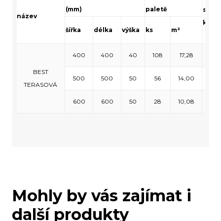
(mm)
paletě
spot
název
ks/m²
šířka
délka
výška
ks
m²
400
400
40
108
17,28
6,2
BEST
500
500
50
56
14,00
4,
TERASOVÁ
600
600
50
28
10,08
2,
Mohly by vás zajímat i
další produkty