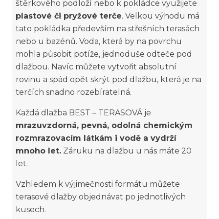
štěrkového podloží nebo k pokládce využijete
plastové či pryžové terče
. Velkou výhodu má
tato pokládka především na střešních terasách
nebo u bazénů. Voda, která by na povrchu
mohla působit potíže, jednoduše odteče pod
dlažbou. Navíc můžete vytvořit absolutní
rovinu a spád opět skrýt pod dlažbu, která je na
terčích snadno rozebíratelná.
Každá dlažba BEST – TERASOVÁ je
mrazuvzdorná, pevná, odolná chemickým
rozmrazovacím látkám i vodě a vydrží
mnoho let.
Záruku na dlažbu u nás máte 20
let.
Vzhledem k výjimečnosti formátu můžete
terasové dlažby objednávat po jednotlivých
kusech.