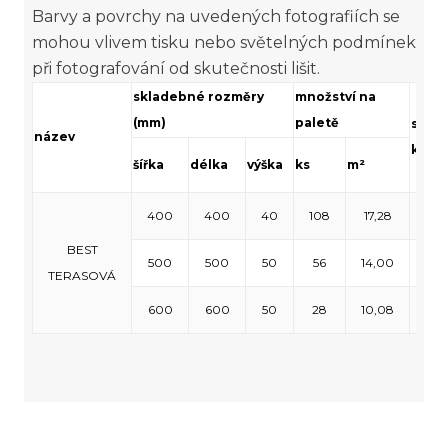
Barvy a povrchy na uvedených fotografiích se
mohou vlivem tisku nebo světelných podmínek
při fotografování od skutečnosti lišit.
skladebné rozměry
množství na
(mm)
paletě
spot
název
ks/m²
šířka
délka
výška
ks
m²
400
400
40
108
17,28
6,2
BEST
500
500
50
56
14,00
4,
TERASOVÁ
600
600
50
28
10,08
2,