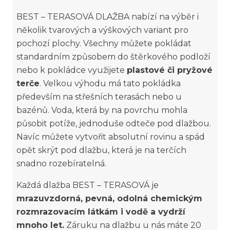
BEST – TERASOVÁ DLAŽBA nabízí na výběr i
několik tvarových a výškových variant pro
pochozí plochy. Všechny můžete pokládat
standardním způsobem do štěrkového podloží
nebo k pokládce využijete
plastové či pryžové
terče
. Velkou výhodu má tato pokládka
především na střešních terasách nebo u
bazénů. Voda, která by na povrchu mohla
působit potíže, jednoduše odteče pod dlažbou.
Navíc můžete vytvořit absolutní rovinu a spád
opět skrýt pod dlažbu, která je na terčích
snadno rozebíratelná.
Každá dlažba BEST – TERASOVÁ je
mrazuvzdorná, pevná, odolná chemickým
rozmrazovacím látkám i vodě a vydrží
mnoho let.
Záruku na dlažbu u nás máte 20