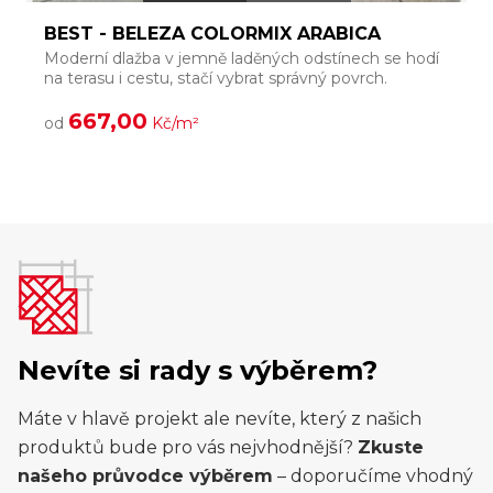
BEST - BELEZA COLORMIX ARABICA
Moderní dlažba v jemně laděných odstínech se hodí
S
na terasu i cestu, stačí vybrat správný povrch.
v
667,00
od
Kč/m²
Nevíte si rady s výběrem?
Máte v hlavě projekt ale nevíte, který z našich
produktů bude pro vás nejvhodnější?
Zkuste
našeho průvodce výběrem
– doporučíme vhodný