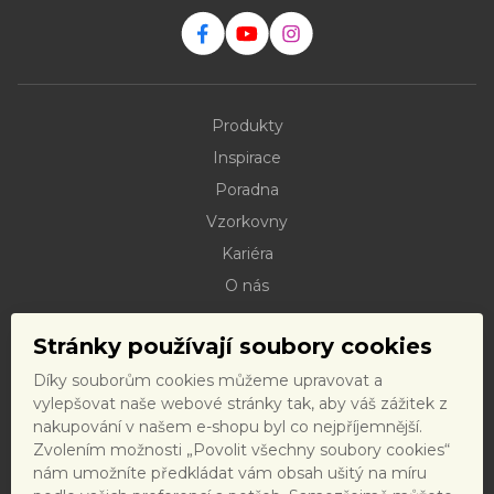
Produkty
Inspirace
Poradna
Vzorkovny
Kariéra
O nás
Kontakty
Stránky používají soubory cookies
Dokumenty ke stažení
Díky souborům cookies můžeme upravovat a
Doprava
vylepšovat naše webové stránky tak, aby váš zážitek z
Reklamační řád
nakupování v našem e-shopu byl co nejpříjemnější.
Zvolením možnosti „Povolit všechny soubory cookies“
Reklamační formulář
nám umožníte předkládat vám obsah ušitý na míru