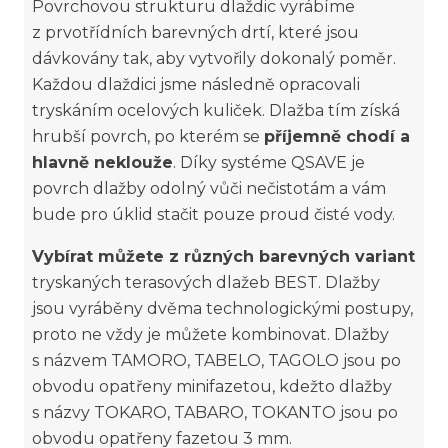
Povrchovou strukturu dlaždic vyrábíme
z prvotřídních barevných drtí, které jsou
dávkovány tak, aby vytvořily dokonalý poměr.
Každou dlaždici jsme následně opracovali
tryskáním ocelových kuliček. Dlažba tím získá
hrubší povrch, po kterém se
příjemně chodí a
hlavně neklouže
. Díky systéme QSAVE je
povrch dlažby odolný vůči nečistotám a vám
bude pro úklid stačit pouze proud čisté vody.
Vybírat můžete z různých barevných variant
tryskaných terasových dlažeb BEST. Dlažby
jsou vyráběny dvěma technologickými postupy,
proto ne vždy je můžete kombinovat. Dlažby
s názvem TAMORO, TABELO, TAGOLO jsou po
obvodu opatřeny minifazetou, kdežto dlažby
s názvy TOKARO, TABARO, TOKANTO jsou po
obvodu opatřeny fazetou 3 mm.