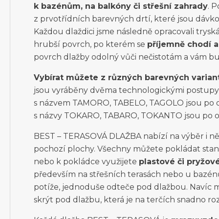
k bazénům, na balkóny či střešní zahrady
. 
z prvotřídních barevných drtí, které jsou dávk
Každou dlaždici jsme následně opracovali trysk
hrubší povrch, po kterém se
příjemně chodí a
povrch dlažby odolný vůči nečistotám a vám bud
Vybírat můžete z různých barevných varian
jsou vyráběny dvěma technologickými postupy,
s názvem TAMORO, TABELO, TAGOLO jsou po ob
s názvy TOKARO, TABARO, TOKANTO jsou po o
BEST – TERASOVÁ DLAŽBA nabízí na výběr i něk
pochozí plochy. Všechny můžete pokládat st
nebo k pokládce využijete
plastové či pryžov
především na střešních terasách nebo u bazénů
potíže, jednoduše odteče pod dlažbou. Navíc m
skrýt pod dlažbu, která je na terčích snadno ro