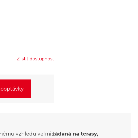
Zjistit dostupnost
o poptávky
anému vzhledu velmi
žádaná na terasy,