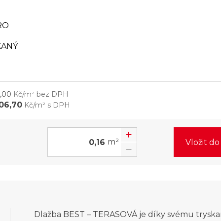
RO
KANÝ
,00
Kč/m² bez DPH
006,70
Kč/m² s DPH
m²
Vložit d
Dlažba BEST – TERASOVÁ je díky svému trysk