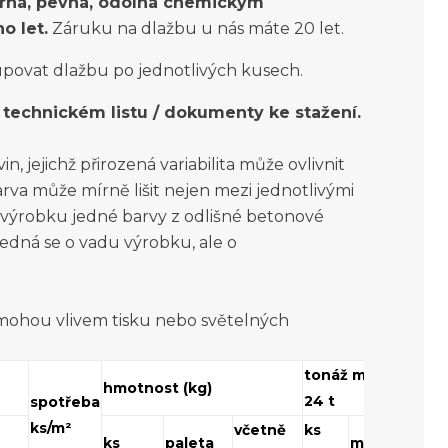
ná, pevná, odolná chemickým
o let.
Záruku na dlažbu u nás máte 20 let.
povat dlažbu po jednotlivých kusech.
technickém listu / dokumenty ke stažení.
, jejichž přirozená variabilita může ovlivnit
rva může mírně lišit nejen mezi jednotlivými
o výrobku jedné barvy z odlišné betonové
jedná se o vadu výrobku, ale o
 mohou vlivem tisku nebo světelných
tonáž max. do
hmotnost (kg)
24 t
spotřeba
ks/m²
včetně
ks
ks
paleta
m²