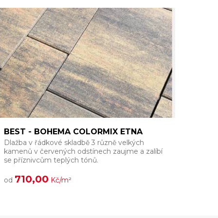
BEST - BOHEMA COLORMIX ETNA
Dlažba v řádkové skladbě 3 různě velkých
N
kamenů v červených odstínech zaujme a zalíbí
t
se příznivcům teplých tónů.
710,00
od
Kč/m²