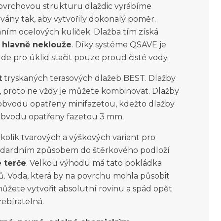
Povrchovou strukturu dlaždic vyrábíme
ovány tak, aby vytvořily dokonalý poměr.
áním ocelových kuliček. Dlažba tím získá
 hlavně neklouže
. Díky systéme QSAVE je
e pro úklid stačit pouze proud čisté vody.
t
tryskaných terasových dlažeb BEST. Dlažby
 proto ne vždy je můžete kombinovat. Dlažby
vodu opatřeny minifazetou, kdežto dlažby
bvodu opatřeny fazetou 3 mm.
olik tvarových a výškových variant pro
andardním způsobem do štěrkového podloží
é terče
. Velkou výhodu má tato pokládka
. Voda, která by na povrchu mohla působit
ůžete vytvořit absolutní rovinu a spád opět
zebíratelná.