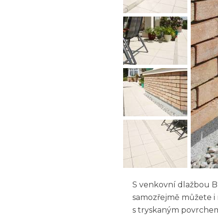
S venkovní dlažbou B
samozřejmě můžete i n
s tryskaným povrchem