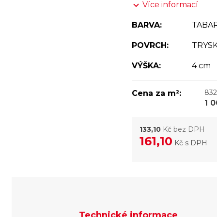
Více informací
BARVA:
TABA
POVRCH:
TRYS
VÝŠKA:
4 cm
832
Cena za m²:
1 
133,10
Kč bez DPH
161,10
Kč
s DPH
Technické informace