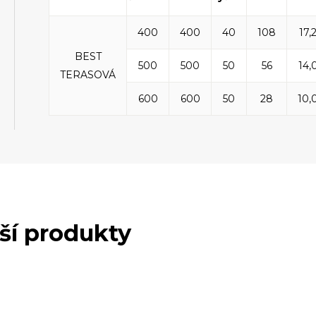
400
400
40
108
17,
BEST
500
500
50
56
14,
TERASOVÁ
600
600
50
28
10,
lší produkty