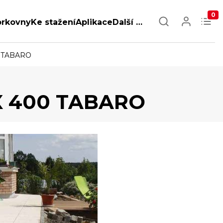
0
orkovny
Ke stažení
Aplikace
Další …
0 TABARO
X 400 TABARO