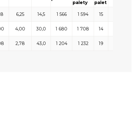
palety
palet
28
6,25
14,5
1 566
1 594
15
259,20
00
4,00
30,0
1 680
1 708
14
196,00
08
2,78
43,0
1 204
1 232
19
191,52