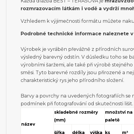
Každá dlažba BEST – TERASOVÁ je
mrazuvzdor
rozmrazovacím látkám i vodě a vydrží mnoh
Vzhledem k výjimečnosti formátu můžete naku
Podrobné technické informace naleznete v 
Výrobek je vyráběn převážně z přírodních surovin
výsledný barevný odstín. V důsledku toho se ba
výrobními šaržemi, ale také při výrobě stejnéh
směsi. Tyto barevné rozdíly jsou přirozené a ne
charakteristický rys jeho přírodního složení.
Barvy a povrchy na uvedených fotografiích se
podmínek při fotografování od skutečnosti lišit.
skladebné rozměry
množství na
(mm)
paletě
název
šířka
délka
výška
ks
m²