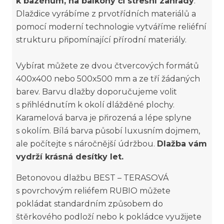
k bazénům, na balkóny či střešní zahrady
.
Dlaždice vyrábíme z prvotřídních materiálů a
pomocí moderní technologie vytváříme reliéfní
strukturu připomínající přírodní materiály.
Vybírat můžete ze dvou čtvercových formátů
400x400 nebo 500x500 mm a ze tří žádaných
barev. Barvu dlažby doporučujeme volit
s přihlédnutím k okolí dlážděné plochy.
Karamelová barva je přirozená a lépe splyne
s okolím. Bílá barva působí luxusním dojmem,
ale počítejte s náročnější údržbou.
Dlažba vám
vydrží krásná desítky let.
Betonovou dlažbu BEST – TERASOVÁ
s povrchovým reliéfem RUBIO můžete
pokládat standardním způsobem do
štěrkového podloží nebo k pokládce využijete