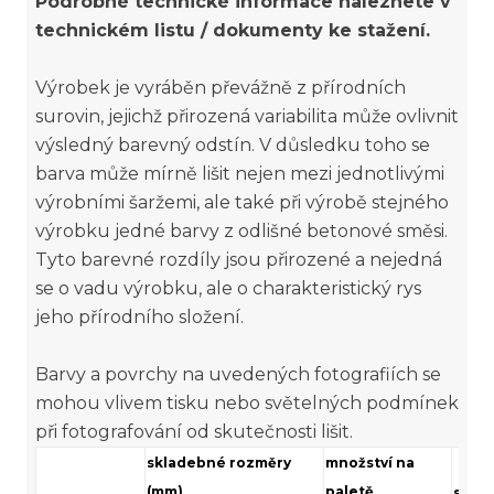
Podrobné technické informace naleznete v
technickém listu / dokumenty ke stažení.
Výrobek je vyráběn převážně z přírodních
surovin, jejichž přirozená variabilita může ovlivnit
výsledný barevný odstín. V důsledku toho se
barva může mírně lišit nejen mezi jednotlivými
výrobními šaržemi, ale také při výrobě stejného
výrobku jedné barvy z odlišné betonové směsi.
Tyto barevné rozdíly jsou přirozené a nejedná
se o vadu výrobku, ale o charakteristický rys
jeho přírodního složení.
Barvy a povrchy na uvedených fotografiích se
mohou vlivem tisku nebo světelných podmínek
při fotografování od skutečnosti lišit.
skladebné rozměry
množství na
(mm)
paletě
spot