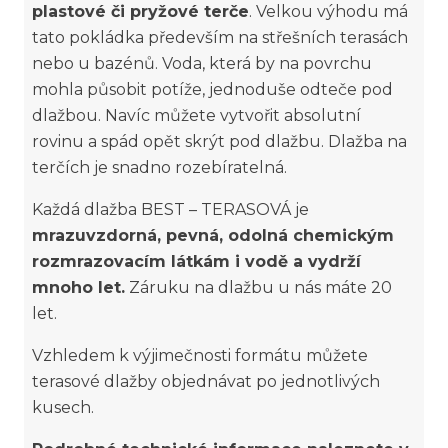
plastové či pryžové terče
. Velkou výhodu má
tato pokládka především na střešních terasách
nebo u bazénů. Voda, která by na povrchu
mohla působit potíže, jednoduše odteče pod
dlažbou. Navíc můžete vytvořit absolutní
rovinu a spád opět skrýt pod dlažbu. Dlažba na
terčích je snadno rozebíratelná.
Každá dlažba BEST – TERASOVÁ je
mrazuvzdorná, pevná, odolná chemickým
rozmrazovacím látkám i vodě a vydrží
mnoho let.
Záruku na dlažbu u nás máte 20
let.
Vzhledem k výjimečnosti formátu můžete
terasové dlažby objednávat po jednotlivých
kusech.