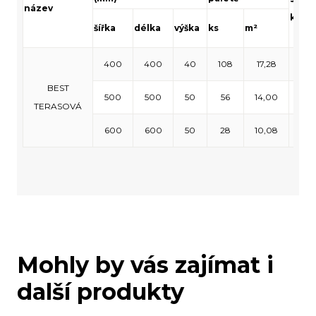
název
ks/m²
šířka
délka
výška
ks
m²
400
400
40
108
17,28
6,2
BEST
500
500
50
56
14,00
4,
TERASOVÁ
600
600
50
28
10,08
2,
Mohly by vás zajímat i
další produkty