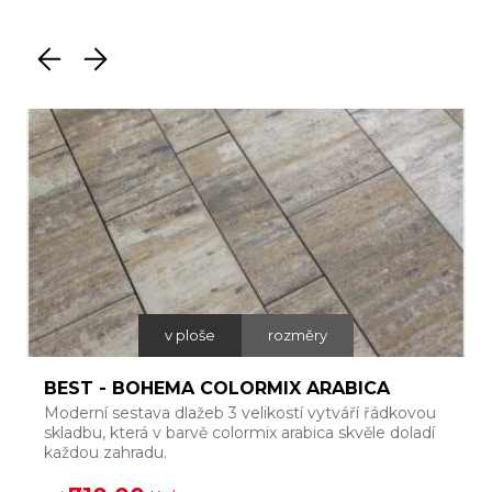
v ploše
rozměry
BEST - BOHEMA COLORMIX ARABICA
Moderní sestava dlažeb 3 velikostí vytváří řádkovou
J
skladbu, která v barvě colormix arabica skvěle doladí
o
každou zahradu.
k