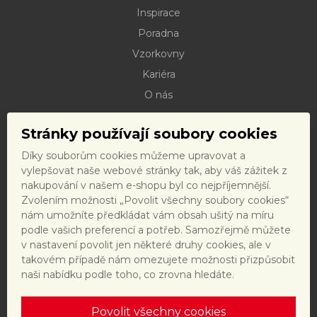
Inspirace
Poradna
Vzorkovny
Kariéra
O nás
Kontakty
Stránky používají soubory cookies
Dokumenty ke stažení
Díky souborům cookies můžeme upravovat a
Doprava
vylepšovat naše webové stránky tak, aby váš zážitek z
Reklamační řád
nakupování v našem e-shopu byl co nejpříjemnější.
Zvolením možnosti „Povolit všechny soubory cookies“
Reklamační formulář
nám umožníte předkládat vám obsah ušitý na míru
Obchodní podmínky a právní předpisy
podle vašich preferencí a potřeb. Samozřejmě můžete
v nastavení povolit jen některé druhy cookies, ale v
Ochrana dat
takovém případě nám omezujete možnosti přizpůsobit
Nastavení cookies
naši nabídku podle toho, co zrovna hledáte.
Povolit všechny cookies