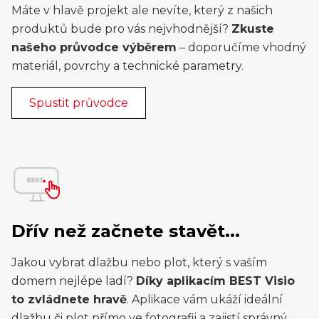
Máte v hlavě projekt ale nevíte, který z našich
produktů bude pro vás nejvhodnější?
Zkuste
našeho průvodce výběrem
– doporučíme vhodný
materiál, povrchy a technické parametry.
Spustit průvodce
Dřív než začnete stavět...
Jakou vybrat dlažbu nebo plot, který s vaším
domem nejlépe ladí?
Díky aplikacím BEST Visio
to zvládnete hravě
. Aplikace vám ukáží ideální
dlažbu či plot přímo ve fotografii a zajistí správný