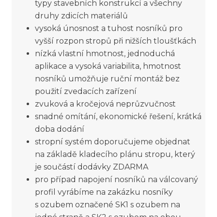
typy stavebních konstrukcí a všechny
druhy zdicích materiálů
vysoká únosnost a tuhost nosníků pro
vyšší rozpon stropů při nižších tloušťkách
nízká vlastní hmotnost, jednoduchá
aplikace a vysoká variabilita, hmotnost
nosníků umožňuje ruční montáž bez
použití zvedacích zařízení
zvuková a kročejová neprůzvučnost
snadné omítání, ekonomické řešení, krátká
doba dodání
stropní systém doporučujeme objednat
na základě kladecího plánu stropu, který
je součástí dodávky ZDARMA
pro případ napojení nosníků na válcovaný
profil vyrábíme na zakázku nosníky
s ozubem označené SK1 s ozubem na