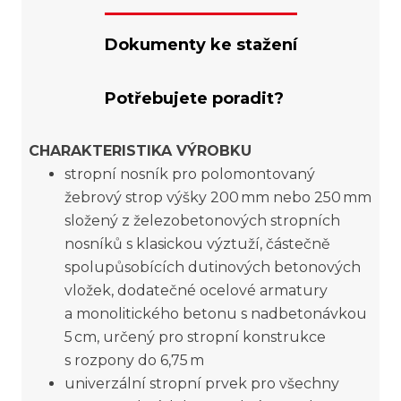
Dokumenty ke stažení
Potřebujete poradit?
CHARAKTERISTIKA VÝROBKU
stropní nosník pro polomontovaný
žebrový strop výšky 200 mm nebo 250 mm
složený z železobetonových stropních
nosníků s klasickou výztuží, částečně
spolupůsobících dutinových betonových
vložek, dodatečné ocelové armatury
a monolitického betonu s nadbetonávkou
5 cm, určený pro stropní konstrukce
s rozpony do 6,75 m
univerzální stropní prvek pro všechny