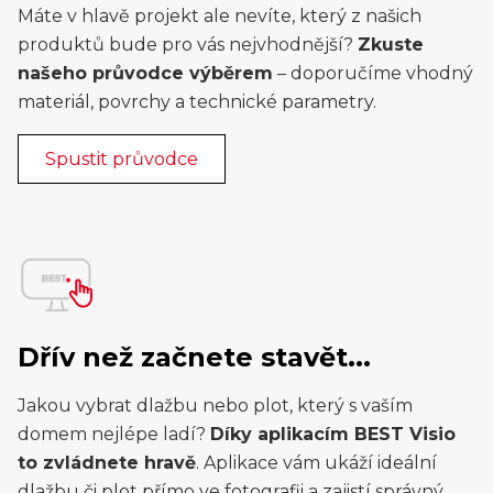
Máte v hlavě projekt ale nevíte, který z našich
produktů bude pro vás nejvhodnější?
Zkuste
našeho průvodce výběrem
– doporučíme vhodný
materiál, povrchy a technické parametry.
Spustit průvodce
Dřív než začnete stavět...
Jakou vybrat dlažbu nebo plot, který s vaším
domem nejlépe ladí?
Díky aplikacím BEST Visio
to zvládnete hravě
. Aplikace vám ukáží ideální
dlažbu či plot přímo ve fotografii a zajistí správný