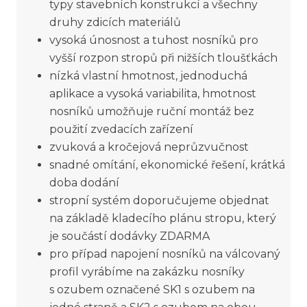
typy stavebních konstrukcí a všechny
druhy zdicích materiálů
vysoká únosnost a tuhost nosníků pro
vyšší rozpon stropů při nižších tloušťkách
nízká vlastní hmotnost, jednoduchá
aplikace a vysoká variabilita, hmotnost
nosníků umožňuje ruční montáž bez
použití zvedacích zařízení
zvuková a kročejová neprůzvučnost
snadné omítání, ekonomické řešení, krátká
doba dodání
stropní systém doporučujeme objednat
na základě kladecího plánu stropu, který
je součástí dodávky ZDARMA
pro případ napojení nosníků na válcovaný
profil vyrábíme na zakázku nosníky
s ozubem označené SK1 s ozubem na