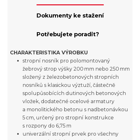
Dokumenty ke stažení
Potřebujete poradit?
CHARAKTERISTIKA VÝROBKU
stropní nosník pro polomontovaný
žebrový strop výšky 200 mm nebo 250 mm
složený z železobetonových stropních
nosníků s klasickou výztuží, částečně
spolupůsobících dutinových betonových
vložek, dodatečné ocelové armatury
a monolitického betonu s nadbetonávkou
5 cm, určený pro stropní konstrukce
s rozpony do 6,75 m
univerzální stropní prvek pro všechny