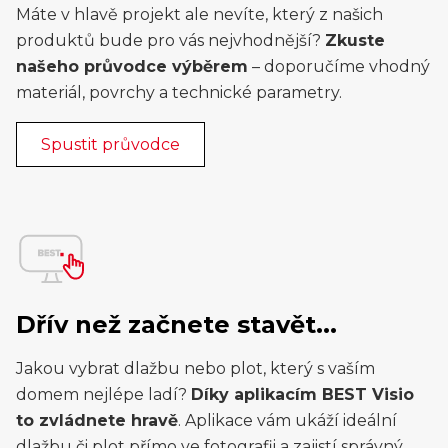
Máte v hlavě projekt ale nevíte, který z našich
produktů bude pro vás nejvhodnější?
Zkuste
našeho průvodce výběrem
– doporučíme vhodný
materiál, povrchy a technické parametry.
Spustit průvodce
Dřív než začnete stavět...
Jakou vybrat dlažbu nebo plot, který s vaším
domem nejlépe ladí?
Díky aplikacím BEST Visio
to zvládnete hravě
. Aplikace vám ukáží ideální
dlažbu či plot přímo ve fotografii a zajistí správný