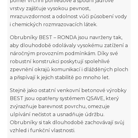
poměr vrchní pohledové a spodní jádrové
vrstvy zajišťuje vysokou pevnost,
mrazuvzdornost a odolnost vůči působení vody
i chemických rozmrazovacích látek.
Obrubníky BEST – RONDA jsou navrženy tak,
aby dlouhodobě odolávaly vysokému zatížení a
náročným provozním podmínkám. Díky své
robustní konstrukci poskytují spolehlivé
zpevnění okrajů komunikací i dlážděných ploch
a přispívají k jejich stabilitě po mnoho let.
Stejně jako ostatní venkovní betonové výrobky
BEST jsou opatřeny systémem QSAVE, který
zvýrazňuje barevnost povrchu, omezuje
ulpívání nečistot a usnadňuje údržbu.
Obrubníky si tak dlouhodobě zachovávají svůj
vzhled i funkční vlastnosti.