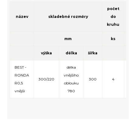
počet
název
skladebné rozměry
do
kruhu
mm
ks
výška
délka
šířka
vrs
BEST -
délka
RONDA
vnějšího
300/220
300
4
3
R0,5
oblouku
vnější
780