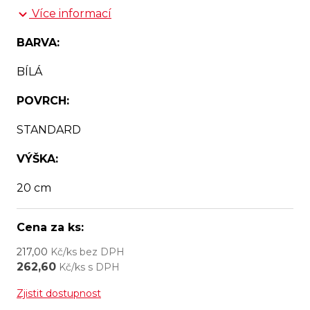
Více informací
BARVA:
BÍLÁ
POVRCH:
STANDARD
VÝŠKA:
20 cm
Cena za ks:
217,00
Kč/ks bez DPH
262,60
Kč/ks s DPH
Zjistit dostupnost