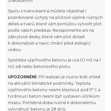
znečištěním.
Spolu s tvarovkami si můžete objednat i
pozinkované úchyty na plotové výplně různých
délek a tvarů, které vám pomůžou vytvořit plot
podle vašich představ. Nezapomeňte ani na
zákrytové desky, které vám plot doladí
k dokonalosti a navíc chrání před stékající
vodou.
Spotřeba výplňového betonu je cca 0,1 m3 na 1
m2 zdi nebo betonového plotu.
UPOZORNĚNÍ:
Při realizaci je nutno brát ohled
na aktuální klimatické podmínky. Teplota
výplňového betonu nesmí klesnout pod 5° C a
tvrdnoucí beton nesmí být vystaven účinkům
mrazu. Potřebná doba nutná k dokonalému
vytvrdnutí betonu je 28 dnů.