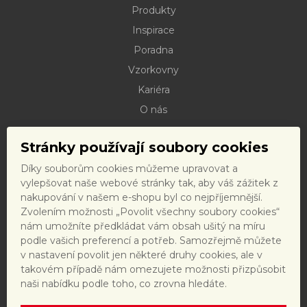
Produkty
Inspirace
Poradna
Vzorkovny
Kariéra
O nás
Kontakty
Stránky používají soubory cookies
Dokumenty ke stažení
Díky souborům cookies můžeme upravovat a
Doprava
vylepšovat naše webové stránky tak, aby váš zážitek z
Reklamační řád
nakupování v našem e-shopu byl co nejpříjemnější.
Zvolením možnosti „Povolit všechny soubory cookies“
Reklamační formulář
nám umožníte předkládat vám obsah ušitý na míru
Obchodní podmínky a právní předpisy
podle vašich preferencí a potřeb. Samozřejmě můžete
v nastavení povolit jen některé druhy cookies, ale v
Ochrana dat
takovém případě nám omezujete možnosti přizpůsobit
Nastavení cookies
naši nabídku podle toho, co zrovna hledáte.