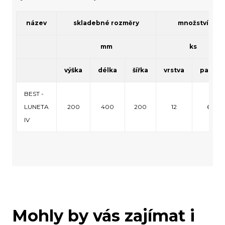
název
skladebné rozměry
množství
mm
ks
výška
délka
šířka
vrstva
paleta
BEST -
LUNETA
200
400
200
12
60
IV
Mohly by vás zajímat i