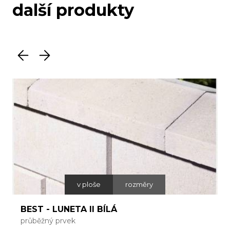
další produkty
v ploše
rozměry
BEST - LUNETA II BÍLÁ
průběžný prvek
p