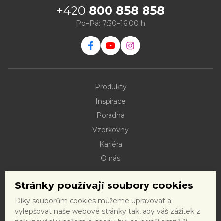
+420
800 858 858
Po–Pá: 7:30–16:00 h
Produkty
Inspirace
Poradna
Vzorkovny
Kariéra
O nás
Kontakty
Stránky používají soubory cookies
Dokumenty ke stažení
Díky souborům cookies můžeme upravovat a
Doprava
vylepšovat naše webové stránky tak, aby váš zážitek z
Reklamační řád