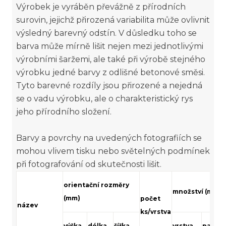
Výrobek je vyráběn převážně z přírodních
surovin, jejichž přirozená variabilita může ovlivnit
výsledný barevný odstín. V důsledku toho se
barva může mírně lišit nejen mezi jednotlivými
výrobními šaržemi, ale také při výrobě stejného
výrobku jedné barvy z odlišné betonové směsi.
Tyto barevné rozdíly jsou přirozené a nejedná
se o vadu výrobku, ale o charakteristický rys
jeho přírodního složení.
Barvy a povrchy na uvedených fotografiích se
mohou vlivem tisku nebo světelných podmínek
při fotografování od skutečnosti lišit.
orientační rozměry
množství (m²)
(mm)
počet
název
ks/vrstva
výška
délka
šířka
vrstva
paleta