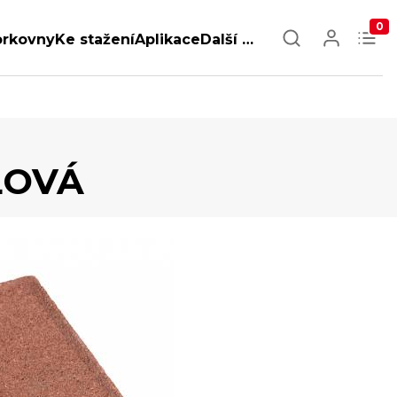
0
orkovny
Ke stažení
Aplikace
Další …
LOVÁ