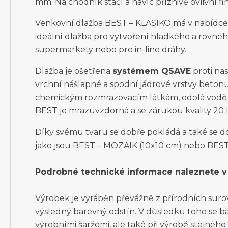
mm. Na chodník stačí a navíc příznivě ovlivní fi
Venkovní dlažba BEST – KLASIKO má v nabídce 
ideální dlažba pro vytvoření hladkého a rovnéh
supermarkety nebo pro in-line dráhy.
Dlažba je ošetřena
systémem QSAVE
proti na
vrchní nášlapné a spodní jádrové vrstvy betonu
chemickým rozmrazovacím látkám, odolá vodě i
BEST je mrazuvzdorná a se zárukou kvality 20 l
Díky svému tvaru se dobře pokládá a také se do
jako jsou BEST – MOZAIK (10x10 cm) nebo BES
Podrobné technické informace naleznete v 
Výrobek je vyráběn převážně z přírodních surovin
výsledný barevný odstín. V důsledku toho se ba
výrobními šaržemi, ale také při výrobě stejnéh