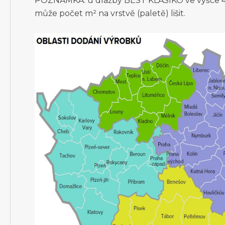
POZNÁMKA: u dlažby BEST KLASIKO ve výšce 4
může počet m² na vrstvě (paletě) lišit.