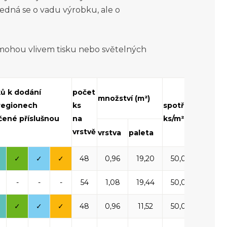
jedná se o vadu výrobku, ale o
 mohou vlivem tisku nebo světelných
hmotn
ků k dodání
počet
množství (m²)
palety
 regionech
ks
spotřeba
(kg)
čené příslušnou
na
ks/m²
včetně
vrstvě
vrstva
paleta
palety
✓
✓
✓
48
0,96
19,20
50,00
1 72
-
-
-
54
1,08
19,44
50,00
1 73
✓
✓
✓
48
0,96
11,52
50,00
1 50