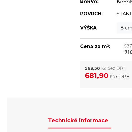
BARVA:
KARA
POVRCH:
STAN
VÝŠKA
8 c
587
Cena za m²:
71
563,50
Kč bez DPH
681,90
Kč
s DPH
Technické informace