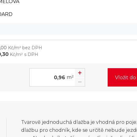
MELOVÁ
DARD
m
,00
Kč/m² bez DPH
0,30
Kč/m² s DPH
m²
Vložit d
Tvarově jednoduchá dlažba je vhodná pro poje
dlažbu pro chodník, kde se určitě nebude jezd