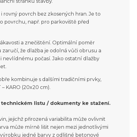
nanční stránku stavby.
i rovný povrch bez zkosených hran. Je to
o povrchu, např. pro parkoviště před
sákavosti a znečištění. Optimální poměr
 zaručí, že dlažba je odolná vůči obrusu a
 nevlídnému počasí. Jako ostatní dlažby
et.
bře kombinuje s dalšími tradičními prvky,
T – KARO (20x20 cm).
technickém listu / dokumenty ke stažení.
, jejichž přirozená variabilita může ovlivnit
rva může mírně lišit nejen mezi jednotlivými
o výrobku jedné barvy z odlišné betonové