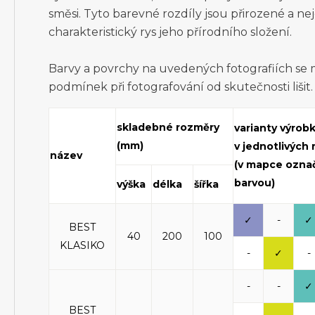
směsi. Tyto barevné rozdíly jsou přirozené a ne
charakteristický rys jeho přírodního složení.
Barvy a povrchy na uvedených fotografiích se
podmínek při fotografování od skutečnosti lišit.
skladebné rozměry
varianty výrob
(mm)
v jednotlivých
název
(v mapce ozna
barvou)
výška
délka
šířka
✓
-
✓
BEST
40
200
100
KLASIKO
-
✓
-
-
-
✓
BEST