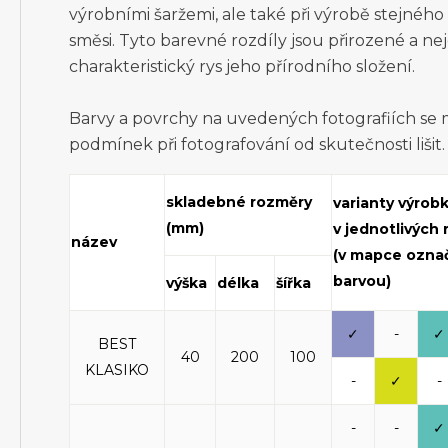
výrobními šaržemi, ale také při výrobě stejnéh
směsi. Tyto barevné rozdíly jsou přirozené a ne
charakteristický rys jeho přírodního složení.
Barvy a povrchy na uvedených fotografiích se
podmínek při fotografování od skutečnosti lišit.
skladebné rozměry
varianty výrob
(mm)
v jednotlivých
název
(v mapce ozna
barvou)
výška
délka
šířka
✓
-
✓
BEST
40
200
100
KLASIKO
-
✓
-
-
-
✓