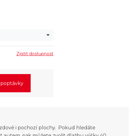
Zjistit dostupnost
o poptávky
zdové i pochozí plochy. Pokud hledáte
it autem, pak můžete zvolit dlažbu výšky 40