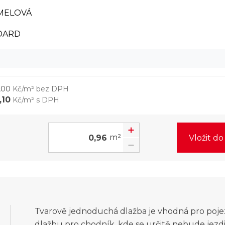
MELOVÁ
DARD
,00
Kč/m² bez DPH
,10
Kč/m² s DPH
m²
Vložit d
Tvarově jednoduchá dlažba je vhodná pro poje
dlažbu pro chodník, kde se určitě nebude jezd