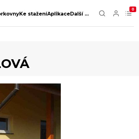
0
orkovny
Ke stažení
Aplikace
Další …
LOVÁ