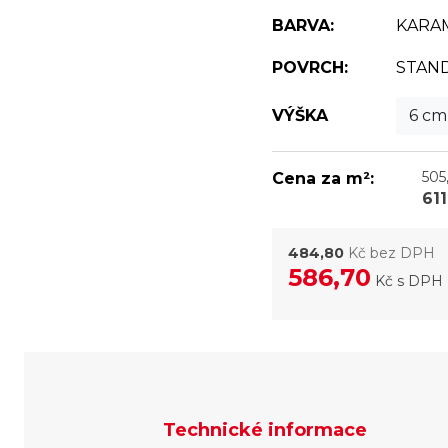
BARVA:
KARA
POVRCH:
STAN
VÝŠKA
6 cm
505
Cena za m²:
611
484,80
Kč bez DPH
586,70
Kč
s DPH
Technické informace