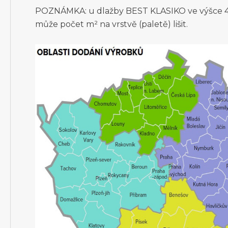
POZNÁMKA: u dlažby BEST KLASIKO ve výšce 4
může počet m² na vrstvě (paletě) lišit.