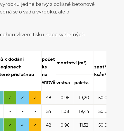
o výrobku jedné barvy z odlišné betonové
jedná se o vadu výrobku, ale o
 mohou vlivem tisku nebo světelných
hmotn
ků k dodání
počet
množství (m²)
palety
 regionech
ks
spotřeba
(kg)
čené příslušnou
na
ks/m²
včetně
vrstvě
vrstva
paleta
palety
✓
✓
✓
48
0,96
19,20
50,00
1 72
-
-
-
54
1,08
19,44
50,00
1 73
✓
✓
✓
48
0,96
11,52
50,00
1 50