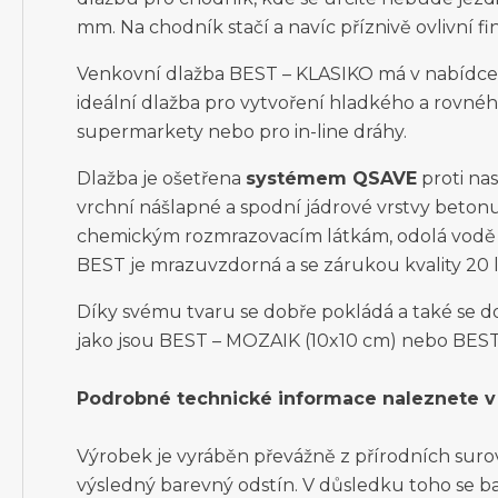
mm. Na chodník stačí a navíc příznivě ovlivní fi
Venkovní dlažba BEST – KLASIKO má v nabídce 
ideální dlažba pro vytvoření hladkého a rovnéh
supermarkety nebo pro in-line dráhy.
Dlažba je ošetřena
systémem QSAVE
proti na
vrchní nášlapné a spodní jádrové vrstvy betonu
chemickým rozmrazovacím látkám, odolá vodě i
BEST je mrazuvzdorná a se zárukou kvality 20 l
Díky svému tvaru se dobře pokládá a také se do
jako jsou BEST – MOZAIK (10x10 cm) nebo BES
Podrobné technické informace naleznete v 
Výrobek je vyráběn převážně z přírodních surovin
výsledný barevný odstín. V důsledku toho se ba