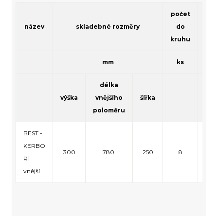
počet
název
skladebné rozměry
do
kruhu
mm
ks
délka
výška
vnějšího
šířka
vrs
poloměru
BEST -
KERBO
300
780
250
8
3
R1
vnější