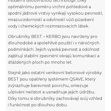
moderní dvouvrstvou technologií. Díky
optimálnímu poměru vrchní pohledové a
spodní jádrové vrstvy vynikají vysokou pevností,
mrazuvzdorností a odolností vůči působení
vody i chemických rozmrazovacích látek.
Obrubníky BEST – KERBO jsou navrženy pro
dlouhodobé a spolehlivé použití i v náročných
podmínkách. Jejich vysoká pevnost a odolnost
zajišťují stabilní zpevnění okrajů komunikací a
dlážděných ploch po mnoho let.
Stejně jako ostatní venkovní betonové výrobky
BEST jsou opatřeny systémem QSAVE, který
zvýrazňuje barevnost povrchu, omezuje
ulpívání nečistot a usnadňuje jejich údržbu.
Díky tomu si obrubníky zachovávají svůj vzhled
i funkčnost po dlouhou dobu.