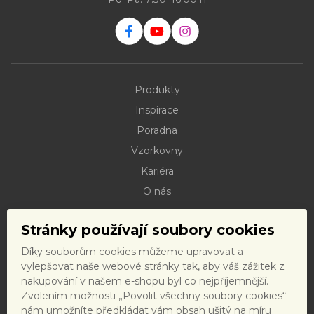
Produkty
Inspirace
Poradna
Vzorkovny
Kariéra
O nás
Kontakty
Stránky používají soubory cookies
Dokumenty ke stažení
Díky souborům cookies můžeme upravovat a
Doprava
vylepšovat naše webové stránky tak, aby váš zážitek z
Reklamační řád
nakupování v našem e-shopu byl co nejpříjemnější.
Zvolením možnosti „Povolit všechny soubory cookies“
Reklamační formulář
nám umožníte předkládat vám obsah ušitý na míru