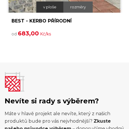
v ploše
rozměry
BEST - KERBO PŘÍRODNÍ
683,00
od
Kč/ks
Nevíte si rady s výběrem?
Máte v hlavě projekt ale nevíte, který z našich
produktů bude pro vás nejvhodnější?
Zkuste
našeho průvodce výběrem
– doporučíme vhodný