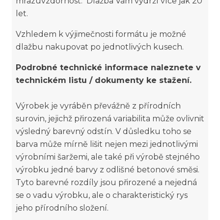
mrazuvzdornost. Dlažba Vám vydrží více jak 20
let.
Vzhledem k výjimečnosti formátu je možné
dlažbu nakupovat po jednotlivých kusech.
Podrobné technické informace naleznete v
technickém listu / dokumenty ke stažení.
Výrobek je vyráběn převážně z přírodních
surovin, jejichž přirozená variabilita může ovlivnit
výsledný barevný odstín. V důsledku toho se
barva může mírně lišit nejen mezi jednotlivými
výrobními šaržemi, ale také při výrobě stejného
výrobku jedné barvy z odlišné betonové směsi.
Tyto barevné rozdíly jsou přirozené a nejedná
se o vadu výrobku, ale o charakteristický rys
jeho přírodního složení.