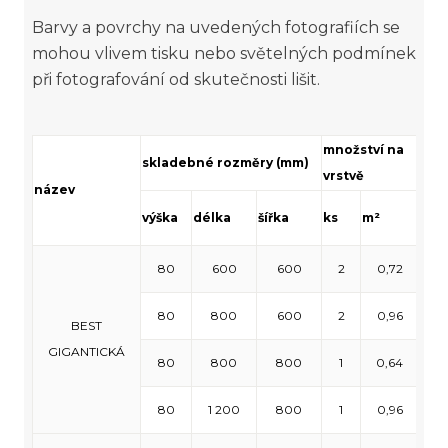
Barvy a povrchy na uvedených fotografiích se
mohou vlivem tisku nebo světelných podmínek
při fotografování od skutečnosti lišit.
množství na
mno
skladebné rozměry (mm)
vrstvě
pal
název
výška
délka
šířka
ks
m²
ks
80
600
600
2
0,72
18
80
800
600
2
0,96
18
BEST
GIGANTICKÁ
80
800
800
1
0,64
1
80
1 200
800
1
0,96
8