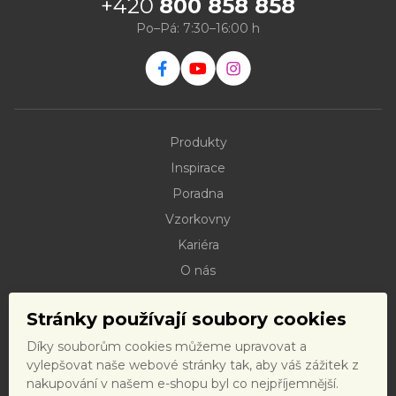
+420
800 858 858
Po–Pá: 7:30–16:00 h
Produkty
Inspirace
Poradna
Vzorkovny
Kariéra
O nás
Kontakty
Stránky používají soubory cookies
Dokumenty ke stažení
Díky souborům cookies můžeme upravovat a
Doprava
vylepšovat naše webové stránky tak, aby váš zážitek z
Reklamační řád
nakupování v našem e-shopu byl co nejpříjemnější.