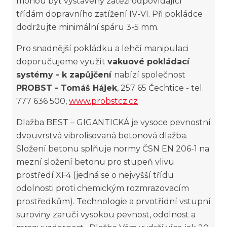
mohou být vystaveny zátěži odpovídající
třídám dopravního zatížení IV-VI. Při pokládce
dodržujte minimální spáru 3-5 mm.
Pro snadnější pokládku a lehčí manipulaci
doporučujeme využít
vakuové pokládací
systémy - k zapůjčení
nabízí společnost
PROBST - Tomáš Hájek
, 257 65 Čechtice - tel.
777 636 500,
www.probstcz.cz
Dlažba BEST – GIGANTICKÁ je vysoce pevnostní
dvouvrstvá vibrolisovaná betonová dlažba.
Složení betonu splňuje normy ČSN EN 206-1 na
mezní složení betonu pro stupeň vlivu
prostředí XF4 (jedná se o nejvyšší třídu
odolnosti proti chemickým rozmrazovacím
prostředkům). Technologie a prvotřídní vstupní
suroviny zaručí vysokou pevnost, odolnost a