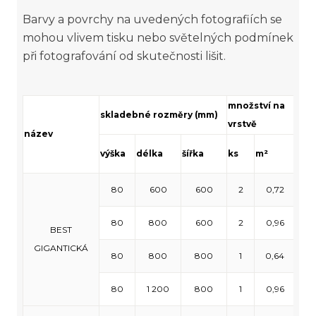
Barvy a povrchy na uvedených fotografiích se
mohou vlivem tisku nebo světelných podmínek
při fotografování od skutečnosti lišit.
množství na
mno
skladebné rozměry (mm)
vrstvě
pal
název
výška
délka
šířka
ks
m²
ks
80
600
600
2
0,72
18
80
800
600
2
0,96
18
BEST
GIGANTICKÁ
80
800
800
1
0,64
1
80
1 200
800
1
0,96
8