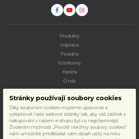
Produkty
Inspirace
Poradna
Vzorkovny
Kariéra
O nás
Kontakty
Stránky používají soubory cookies
Dokumenty ke stažení
Díky souborům cookies můžeme upravovat a
Doprava
vylepšovat naše webové stránky tak, aby váš zážitek z
Reklamační řád
nakupování v našem e-shopu byl co nejpříjemnější.
Zvolením možnosti „Povolit všechny soubory cookies“
Reklamační formulář
nám umožníte předkládat vám obsah ušitý na míru