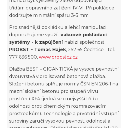
mohou být vystaveny zátěži odpovídající
třídám dopravního zatížení IV-VI. Při pokládce
dodržujte minimální spáru 3-5 mm.
Pro snadnější pokládku a lehčí manipulaci
doporučujeme využít
vakuové pokládací
systémy - k zapůjčení
nabízí společnost
PROBST - Tomáš Hájek
, 257 65 Čechtice - tel.
777 636 500,
www.probstcz.cz
Dlažba BEST – GIGANTICKÁ je vysoce pevnostní
dvouvrstvá vibrolisovaná betonová dlažba.
Složení betonu splňuje normy ČSN EN 206-1 na
mezní složení betonu pro stupeň vlivu
prostředí XF4 (jedná se o nejvyšší třídu
odolnosti proti chemickým rozmrazovacím
prostředkům). Technologie a prvotřídní vstupní
suroviny zaručí vysokou pevnost, odolnost a