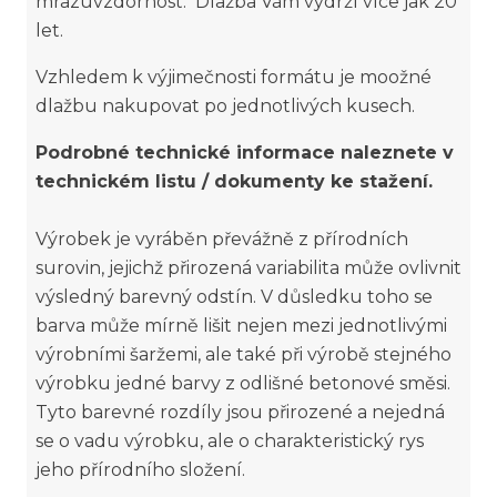
mrazuvzdornost. Dlažba Vám vydrží více jak 20
let.
Vzhledem k výjimečnosti formátu je moožné
dlažbu nakupovat po jednotlivých kusech.
Podrobné technické informace naleznete v
technickém listu / dokumenty ke stažení.
Výrobek je vyráběn převážně z přírodních
surovin, jejichž přirozená variabilita může ovlivnit
výsledný barevný odstín. V důsledku toho se
barva může mírně lišit nejen mezi jednotlivými
výrobními šaržemi, ale také při výrobě stejného
výrobku jedné barvy z odlišné betonové směsi.
Tyto barevné rozdíly jsou přirozené a nejedná
se o vadu výrobku, ale o charakteristický rys
jeho přírodního složení.