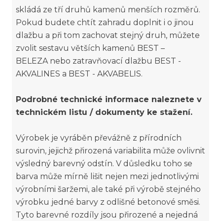
skládá ze tří druhů kamenů menších rozměrů.
Pokud budete chtít zahradu doplnit i o jinou
dlažbu a při tom zachovat stejný druh, můžete
zvolit sestavu větších kamenů BEST –
BELEZA nebo zatravňovací dlažbu BEST -
AKVALINES a BEST - AKVABELIS.
Podrobné technické informace naleznete v
technickém listu / dokumenty ke stažení.
Výrobek je vyráběn převážně z přírodních
surovin, jejichž přirozená variabilita může ovlivnit
výsledný barevný odstín. V důsledku toho se
barva může mírně lišit nejen mezi jednotlivými
výrobními šaržemi, ale také při výrobě stejného
výrobku jedné barvy z odlišné betonové směsi.
Tyto barevné rozdíly jsou přirozené a nejedná