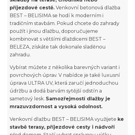
příjezdové cestě.
Venkovní betonová dlažba
BEST – BELISIMA se hodí k moderním i
tradičním stavbám. Pokud chcete do zahrady
použít i jinou dlažbu, doporučujeme
kombinovat s většími dlaždicemi BEST –
BELEZA, získáte tak dokonale sladěnou
zahradu.
Vybírat můžete z několika barevných variant i
povrchových úprav. V nabídce je také luxusní
úprava ULTRA UV, která zaručí jednoduchou
údržbu a dodá barvám sytější odstín a
sametový lesk.
Samozřejmostí dlažby je
mrazuvzdornost a vysoká odolnost.
Venkovní dlažbu BEST – BELISIMA využijete
ke
stavbě terasy, příjezdové cesty i nádvoří
před domem. Stačí vybrat správnou výšku