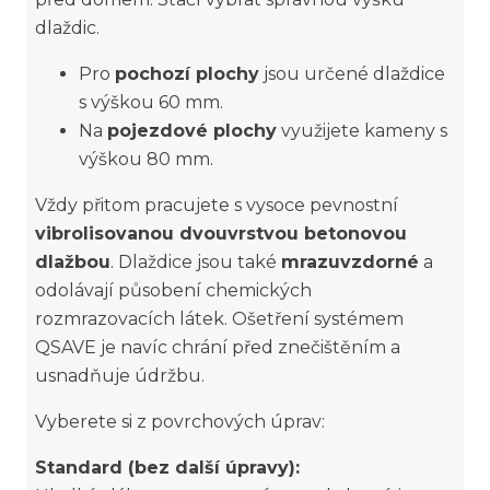
dlaždic.
Pro
pochozí plochy
jsou určené dlaždice
s výškou 60 mm.
Na
pojezdové plochy
využijete kameny s
výškou 80 mm.
Vždy přitom pracujete s vysoce pevnostní
vibrolisovanou dvouvrstvou betonovou
dlažbou
. Dlaždice jsou také
mrazuvzdorné
a
odolávají působení chemických
rozmrazovacích látek. Ošetření systémem
QSAVE je navíc chrání před znečištěním a
usnadňuje údržbu.
Vyberete si z povrchových úprav:
Standard (bez další úpravy):