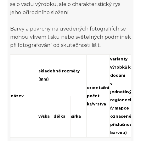
se o vadu výrobku, ale o charakteristický rys
jeho přírodního složení.
Barvy a povrchy na uvedených fotografiích se
mohou vlivem tisku nebo světelných podmínek
při fotografování od skutečnosti lišit.
varianty
výrobků k
skladebné rozměry
m
dodání
(mm)
v
orientační
jednotlivých
název
počet
regionech
ks/vrstva
(v mapce
výška
délka
šířka
označené
v
příslušnou
barvou)