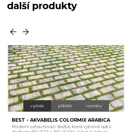
další produkty
v ploše
přiblížit
rozměry
BEST - AKVABELIS COLORMIX ARABICA
Moderní zatravňovací dlažba, která výborně ladí s
Š