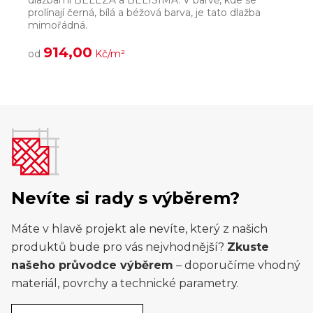
dlažbami BELEZA a BELISIMA. V barvě, kde se
p
prolínají černá, bílá a béžová barva, je tato dlažba
h
mimořádná.
914,00
od
Kč/m²
Nevíte si rady s výběrem?
Máte v hlavě projekt ale nevíte, který z našich
produktů bude pro vás nejvhodnější?
Zkuste
našeho průvodce výběrem
– doporučíme vhodný
materiál, povrchy a technické parametry.