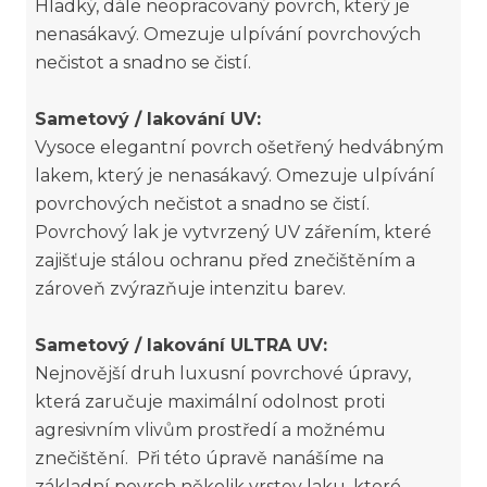
Hladký, dále neopracovaný povrch, který je
nenasákavý. Omezuje ulpívání povrchových
nečistot a snadno se čistí.
Sametový / lakování UV:
Vysoce elegantní povrch ošetřený hedvábným
lakem, který je nenasákavý. Omezuje ulpívání
povrchových nečistot a snadno se čistí.
Povrchový lak je vytvrzený UV zářením, které
zajišťuje stálou ochranu před znečištěním a
zároveň zvýrazňuje intenzitu barev.
Sametový / lakování ULTRA UV:
Nejnovější druh luxusní povrchové úpravy,
která zaručuje maximální odolnost proti
agresivním vlivům prostředí a možnému
znečištění. Při této úpravě nanášíme na
základní povrch několik vrstev laku, které