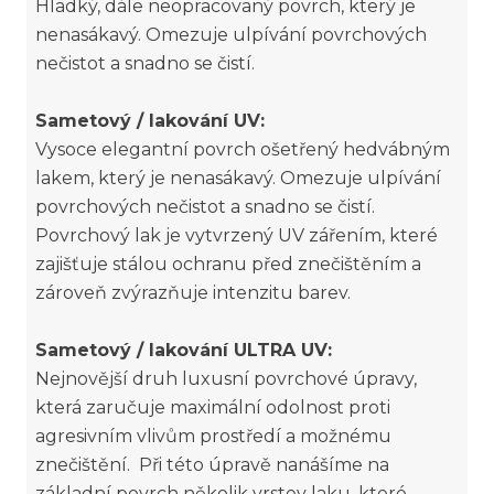
Hladký, dále neopracovaný povrch, který je
nenasákavý. Omezuje ulpívání povrchových
nečistot a snadno se čistí.
Sametový / lakování UV:
Vysoce elegantní povrch ošetřený hedvábným
lakem, který je nenasákavý. Omezuje ulpívání
povrchových nečistot a snadno se čistí.
Povrchový lak je vytvrzený UV zářením, které
zajišťuje stálou ochranu před znečištěním a
zároveň zvýrazňuje intenzitu barev.
Sametový / lakování ULTRA UV:
Nejnovější druh luxusní povrchové úpravy,
která zaručuje maximální odolnost proti
agresivním vlivům prostředí a možnému
znečištění. Při této úpravě nanášíme na
základní povrch několik vrstev laku, které