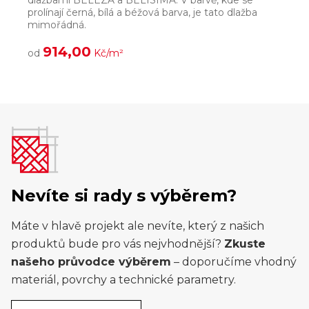
dlažbami BELEZA a BELISIMA. V barvě, kde se
p
prolínají černá, bílá a béžová barva, je tato dlažba
h
mimořádná.
914,00
od
Kč/m²
Nevíte si rady s výběrem?
Máte v hlavě projekt ale nevíte, který z našich
produktů bude pro vás nejvhodnější?
Zkuste
našeho průvodce výběrem
– doporučíme vhodný
materiál, povrchy a technické parametry.