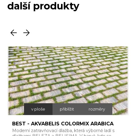
další produkty
v ploše
přiblížit
rozměry
BEST - AKVABELIS COLORMIX ARABICA
Moderní zatravňovací dlažba, která výborně ladí s
Š