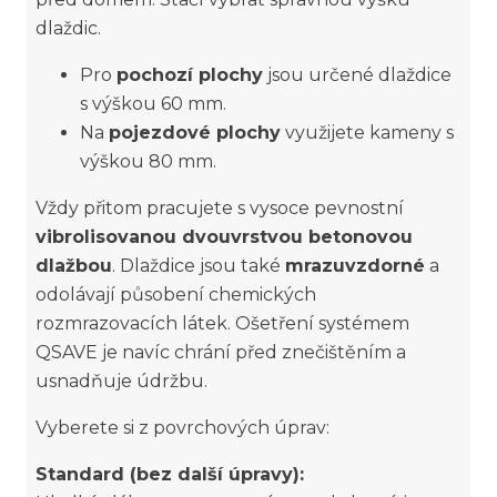
dlaždic.
Pro
pochozí plochy
jsou určené dlaždice
s výškou 60 mm.
Na
pojezdové plochy
využijete kameny s
výškou 80 mm.
Vždy přitom pracujete s vysoce pevnostní
vibrolisovanou dvouvrstvou betonovou
dlažbou
. Dlaždice jsou také
mrazuvzdorné
a
odolávají působení chemických
rozmrazovacích látek. Ošetření systémem
QSAVE je navíc chrání před znečištěním a
usnadňuje údržbu.
Vyberete si z povrchových úprav:
Standard (bez další úpravy):