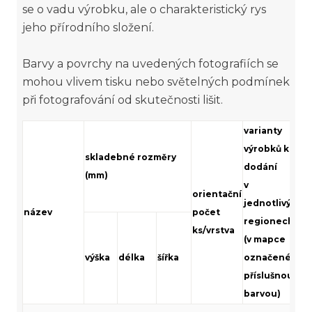
se o vadu výrobku, ale o charakteristický rys
jeho přírodního složení.
Barvy a povrchy na uvedených fotografiích se
mohou vlivem tisku nebo světelných podmínek
při fotografování od skutečnosti lišit.
varianty
výrobků k
skladebné rozměry
m
dodání
(mm)
v
orientační
jednotlivých
název
počet
regionech
ks/vrstva
(v mapce
výška
délka
šířka
označené
v
příslušnou
barvou)