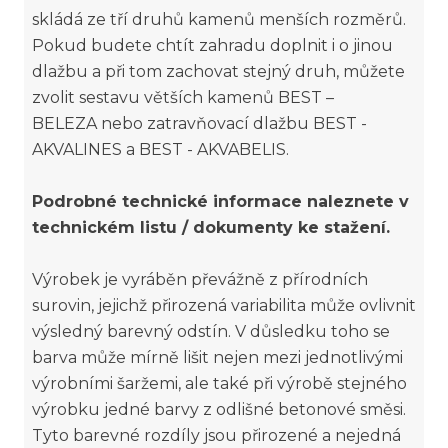
skládá ze tří druhů kamenů menších rozměrů.
Pokud budete chtít zahradu doplnit i o jinou
dlažbu a při tom zachovat stejný druh, můžete
zvolit sestavu větších kamenů BEST –
BELEZA nebo zatravňovací dlažbu BEST -
AKVALINES a BEST - AKVABELIS.
Podrobné technické informace naleznete v
technickém listu / dokumenty ke stažení.
Výrobek je vyráběn převážně z přírodních
surovin, jejichž přirozená variabilita může ovlivnit
výsledný barevný odstín. V důsledku toho se
barva může mírně lišit nejen mezi jednotlivými
výrobními šaržemi, ale také při výrobě stejného
výrobku jedné barvy z odlišné betonové směsi.
Tyto barevné rozdíly jsou přirozené a nejedná