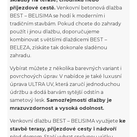
příjezdové cestě.
Venkovní betonová dlažba
BEST – BELISIMA se hodí k moderním i
tradičním stavbám. Pokud chcete do zahrady
použít i jinou dlažbu, doporučujeme
kombinovat s většími dlaždicemi BEST –
BELEZA, získáte tak dokonale sladěnou
zahradu.
Vybírat můžete z několika barevných variant i
povrchových úprav. V nabídce je také luxusní
úprava ULTRA UV, která zaručí jednoduchou
údržbu a dodá barvám sytější odstín a
sametový lesk.
Samozřejmostí dlažby je
mrazuvzdornost a vysoká odolnost.
Venkovní dlažbu BEST – BELISIMA využijete
ke
stavbě terasy, příjezdové cesty i nádvoří
před domem. Stačí vybrat správnou výšku