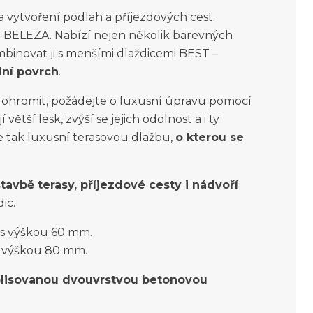
a vytvoření podlah a příjezdových cest.
– BELEZA. Nabízí nejen několik barevných
mbinovat ji s menšími dlaždicemi BEST –
lní povrch
.
ohromit, požádejte o luxusní úpravu pomocí
větší lesk, zvýší se jejich odolnost a i ty
te tak luxusní terasovou dlažbu,
o kterou se
stavbě terasy, příjezdové cesty i nádvoří
ic.
 s výškou 60 mm.
s výškou 80 mm.
olisovanou dvouvrstvou betonovou