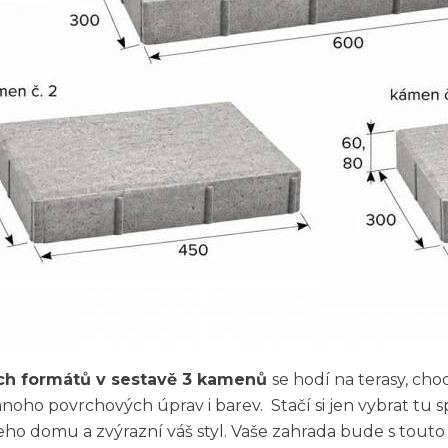
ích formátů v sestavě 3 kamenů
se hodí na terasy, cho
mnoho povrchových úprav i barev. Stačí si jen vybrat tu 
šeho domu a zvýrazní váš styl. Vaše zahrada bude s tout