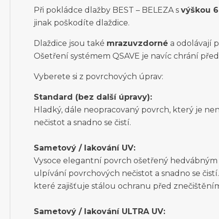
Při pokládce dlažby BEST – BELEZA s
výškou 6
jinak poškodíte dlaždice.
Dlaždice jsou také
mrazuvzdorné
a odolávají 
Ošetření systémem QSAVE je navíc chrání pře
Vyberete si z povrchových úprav:
Standard (bez další úpravy):
Hladký, dále neopracovaný povrch, který je n
nečistot a snadno se čistí.
Sametový / lakování UV:
Vysoce elegantní povrch ošetřený hedvábným 
ulpívání povrchových nečistot a snadno se čistí
které zajišťuje stálou ochranu před znečištění
Sametový / lakování ULTRA UV: