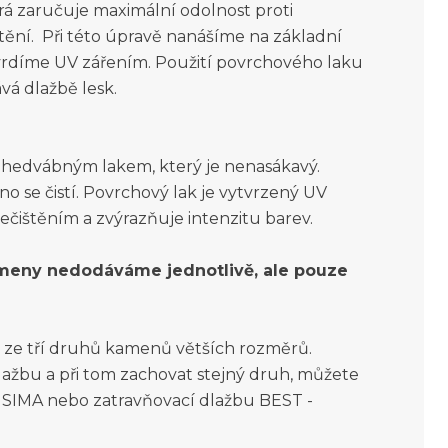
rá zaručuje maximální odolnost proti
ění. Při této úpravě nanášíme na základní
tvrdíme UV zářením. Použití povrchového laku
vá dlažbě lesk.
 hedvábným lakem, který je nenasákavý.
 se čistí. Povrchový lak je vytvrzený UV
ečištěním a zvýrazňuje intenzitu barev.
ameny nedodáváme jednotlivě, ale pouze
 ze tří druhů kamenů větších rozměrů.
lažbu a při tom zachovat stejný druh, můžete
ISIMA nebo zatravňovací dlažbu BEST -