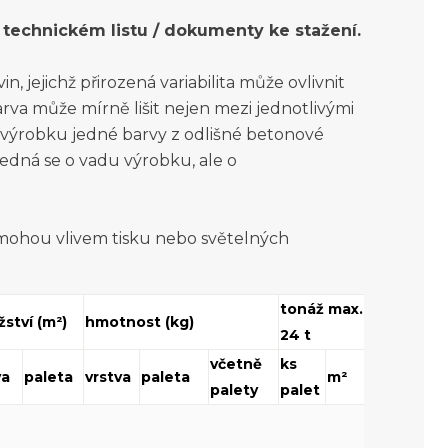
technickém listu / dokumenty ke stažení.
, jejichž přirozená variabilita může ovlivnit
rva může mírně lišit nejen mezi jednotlivými
o výrobku jedné barvy z odlišné betonové
jedná se o vadu výrobku, ale o
 mohou vlivem tisku nebo světelných
tonáž max. do
ství (m²)
hmotnost (kg)
24 t
včetně
ks
va
paleta
vrstva
paleta
m²
palety
palet