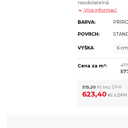
neodolatelná.
Více informací
BARVA:
PŘÍR
POVRCH:
STAN
VÝŠKA
6 cm
477
Cena za m²:
57
515,20
Kč bez DPH
623,40
Kč
s DPH