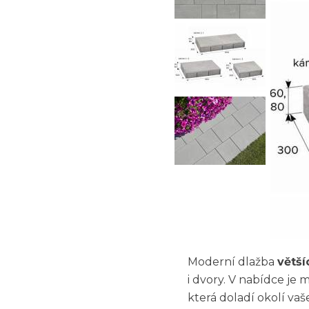
Moderní dlažba
větš
i dvory. V nabídce je 
která doladí okolí va