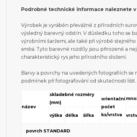
Podrobné technické informace naleznete v 
Výrobek je vyráběn převážně z přírodních surovin
výsledný barevný odstín. V důsledku toho se ba
výrobními šaržemi, ale také při výrobě stejnéh
směsi. Tyto barevné rozdíly jsou přirozené a ne
charakteristický rys jeho přírodního složení.
Barvy a povrchy na uvedených fotografiích se
podmínek při fotografování od skutečnosti lišit.
skladebné rozměry
množ
orientační
(mm)
název
počet
ks/vrstva
výška
délka
šířka
vrst
povrch STANDARD