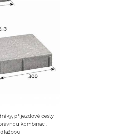
dníky, příjezdové cesty
správnou kombinaci,
o dlažbou