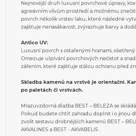
Nejnovější druh luxusní povrchové úpravy, kte
agresivním vlivům prostředí a možnému znečišt
povrch několik vrstev laku, které následně vy
zajišťuje nenasákavost, zvýrazňuje barvy a dodá
Antico UV:
Luxusní povrch s ostařenými hranami, ošetřený
Omezuje ulpívání povrchových nečistot a snadno
zářením, které zajišťuje stálou ochranu před zn
Skladba kamenů na vrstvě je orientační. K
po paletách či vrstvách.
Mrazuvzdorná dlažba BEST – BELEZA se skládá
Pokud budete chtít zahradu doplnit i o jinou d
zvolit sestavu drobnějších kamenů BEST – BEL
AKVALINES a BEST - AKVABELIS .