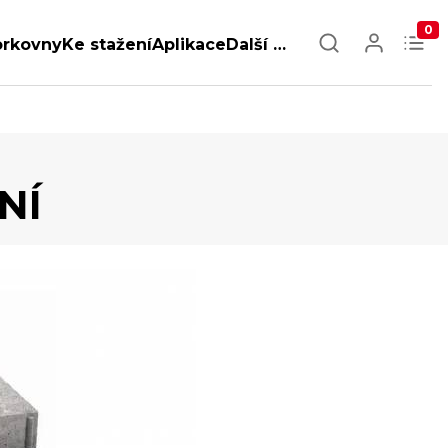
0
orkovny
Ke stažení
Aplikace
Další …
NÍ