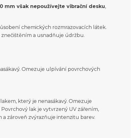
0 mm však nepoužívejte vibrační desku
,
působení chemických rozmrazovacích látek.
d znečištěním a usnadňuje údržbu.
enasákavý. Omezuje ulpívání povrchových
lakem, který je nenasákavý. Omezuje
. Povrchový lak je vytvrzený UV zářením,
m a zároveň zvýrazňuje intenzitu barev.