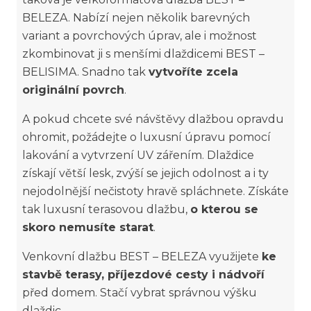
BELEZA. Nabízí nejen několik barevných
variant a povrchových úprav, ale i možnost
zkombinovat ji s menšími dlaždicemi BEST –
BELISIMA. Snadno tak
vytvoříte zcela
originální povrch
.
A pokud chcete své návštěvy dlažbou opravdu
ohromit, požádejte o luxusní úpravu pomocí
lakování a vytvrzení UV zářením. Dlaždice
získají větší lesk, zvýší se jejich odolnost a i ty
nejodolnější nečistoty hravě spláchnete. Získáte
tak luxusní terasovou dlažbu,
o kterou se
skoro nemusíte starat
.
Venkovní dlažbu BEST – BELEZA využijete
ke
stavbě terasy, příjezdové cesty i nádvoří
před domem. Stačí vybrat správnou výšku
dlaždic.