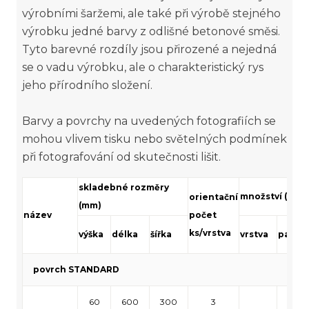
výrobními šaržemi, ale také při výrobě stejného
výrobku jedné barvy z odlišné betonové směsi.
Tyto barevné rozdíly jsou přirozené a nejedná
se o vadu výrobku, ale o charakteristický rys
jeho přírodního složení.
Barvy a povrchy na uvedených fotografiích se
mohou vlivem tisku nebo světelných podmínek
při fotografování od skutečnosti lišit.
skladebné rozměry
množství (m²)
orientační
(mm)
název
počet
ks/vrstva
výška
délka
šířka
vrstva
paleta
povrch STANDARD
60
600
300
3