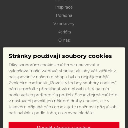
Inspirace
Poradna
Vzorkovny
Kariéra
O nás
Kontakty
Stránky používají soubory cookies
Dokumenty ke stažení
Díky souborům cookies můžeme upravovat a
Doprava
vylepšovat naše webové stránky tak, aby váš zážitek z
Reklamační řád
nakupování v našem e-shopu byl co nejpříjemnější.
Zvolením možnosti „Povolit všechny soubory cookies“
Reklamační formulář
nám umožníte předkládat vám obsah ušitý na míru
Obchodní podmínky a právní předpisy
podle vašich preferencí a potřeb. Samozřejmě můžete
v nastavení povolit jen některé druhy cookies, ale v
Ochrana dat
takovém případě nám omezujete možnosti přizpůsobit
Nastavení cookies
naši nabídku podle toho, co zrovna hledáte.
Povolit všechny cookies