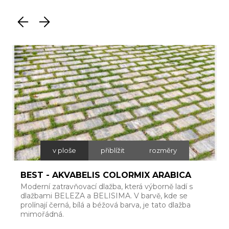
v ploše
přiblížit
rozměry
BEST - AKVABELIS COLORMIX ARABICA
Moderní zatravňovací dlažba, která výborně ladí s
Š
dlažbami BELEZA a BELISIMA. V barvě, kde se
p
prolínají černá, bílá a béžová barva, je tato dlažba
h
mimořádná.