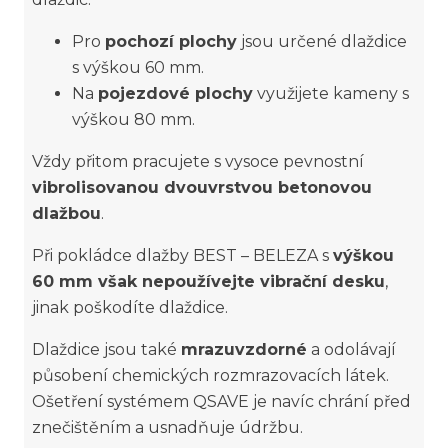
Pro
pochozí plochy
jsou určené dlaždice
s výškou 60 mm.
Na
pojezdové plochy
využijete kameny s
výškou 80 mm.
Vždy přitom pracujete s vysoce pevnostní
vibrolisovanou dvouvrstvou betonovou
dlažbou
.
Při pokládce dlažby BEST – BELEZA s
výškou
60 mm však nepoužívejte vibrační desku
,
jinak poškodíte dlaždice.
Dlaždice jsou také
mrazuvzdorné
a odolávají
působení chemických rozmrazovacích látek.
Ošetření systémem QSAVE je navíc chrání před
znečištěním a usnadňuje údržbu.