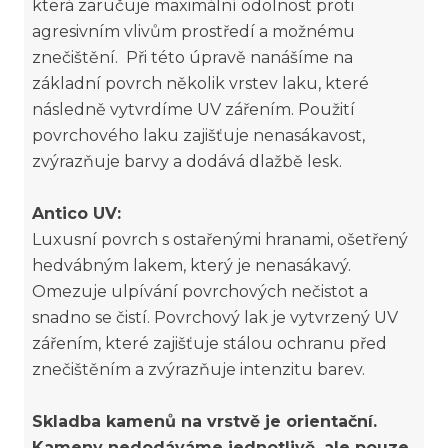
která zaručuje maximální odolnost proti
agresivním vlivům prostředí a možnému
znečištění. Při této úpravě nanášíme na
základní povrch několik vrstev laku, které
následně vytvrdíme UV zářením. Použití
povrchového laku zajišťuje nenasákavost,
zvýrazňuje barvy a dodává dlažbě lesk.
Antico UV:
Luxusní povrch s ostařenými hranami, ošetřený
hedvábným lakem, který je nenasákavý.
Omezuje ulpívání povrchových nečistot a
snadno se čistí. Povrchový lak je vytvrzený UV
zářením, které zajišťuje stálou ochranu před
znečištěním a zvýrazňuje intenzitu barev.
Skladba kamenů na vrstvě je orientační.
Kameny nedodáváme jednotlivě, ale pouze