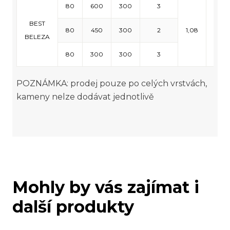
80
600
300
3
BEST
80
450
300
2
1,08
7,56
BELEZA
80
300
300
3
POZNÁMKA: prodej pouze po celých vrstvách,
kameny nelze dodávat jednotlivě
Mohly by vás zajímat i
další produkty