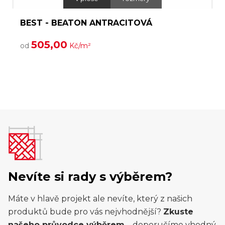
BEST - BEATON ANTRACITOVÁ
Č
505,00
a
od
Kč/m²
n
Nevíte si rady s výběrem?
Máte v hlavě projekt ale nevíte, který z našich
produktů bude pro vás nejvhodnější?
Zkuste
našeho průvodce výběrem
– doporučíme vhodný