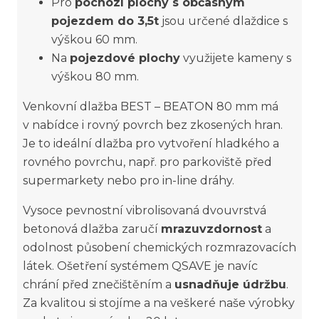
Pro
pochozí plochy s občasným
pojezdem do 3,5t
jsou určené dlaždice s
výškou 60 mm.
Na
pojezdové plochy
využijete kameny s
výškou 80 mm.
Venkovní dlažba BEST – BEATON 80 mm má
v nabídce i rovný povrch bez zkosených hran.
Je to ideální dlažba pro vytvoření hladkého a
rovného povrchu, např. pro parkoviště před
supermarkety nebo pro in-line dráhy.
Vysoce pevnostní vibrolisovaná dvouvrstvá
betonová dlažba
zaručí
mrazuvzdornost
a
odolnost působení chemických rozmrazovacích
látek. Ošetření systémem QSAVE je navíc
chrání před znečištěním a
usnadňuje údržbu
.
Za kvalitou si stojíme a na veškeré naše výrobky