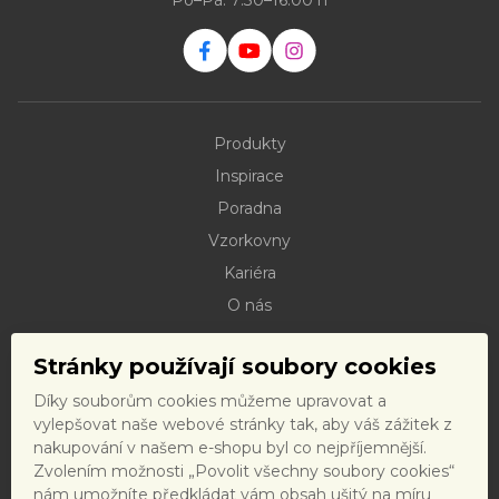
Po–Pá: 7:30–16:00 h
Produkty
Inspirace
Poradna
Vzorkovny
Kariéra
O nás
Kontakty
Stránky používají soubory cookies
Dokumenty ke stažení
Díky souborům cookies můžeme upravovat a
Doprava
vylepšovat naše webové stránky tak, aby váš zážitek z
Reklamační řád
nakupování v našem e-shopu byl co nejpříjemnější.
Zvolením možnosti „Povolit všechny soubory cookies“
Reklamační formulář
nám umožníte předkládat vám obsah ušitý na míru