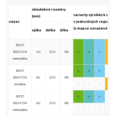
skladebné rozměry
varianty výrobků k dodá
(mm)
název
v jednotlivých regionec
(v mapce označené přís
výška
délka
šířka
BEST
BEATON
40
200
165
✓
✓
✓
✓
neskladba
BEST
✓
✓
✓
-
BEATON
60
200
165
-
-
-
✓
skladba
BEST
✓
✓
✓
-
BEATON
60
200
165
-
-
-
-
neskladba