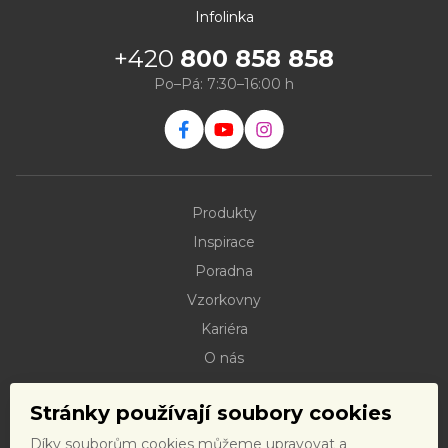
Infolinka
+420
800 858 858
Po–Pá: 7:30–16:00 h
Produkty
Inspirace
Poradna
Vzorkovny
Kariéra
O nás
Kontakty
Stránky používají soubory cookies
Dokumenty ke stažení
Díky souborům cookies můžeme upravovat a