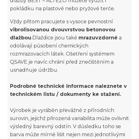
dlažby BEST – ALTEZO můžete využít i
pokládku na plastové nebo pryžové terče.
Vždy přitom pracujete s vysoce pevnostní
vibrolisovanou dvouvrstvou betonovou
dlažbou
.Dlaždice jsou také
mrazuvzdorné
a
odolávají působení chemických
rozmrazovacích látek. Ošetření systémem
QSAVE je navíc chrání před znečištěním a
usnadňuje údržbu.
Podrobné technické informace naleznete v
technickém listu / dokumenty ke stažení.
Výrobek je vyráběn převážně z přírodních
surovin, jejichž přirozená variabilita může ovlivnit
výsledný barevný odstín. V důsledku toho se
barva může mírně lišit nejen mezi jednotlivými