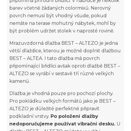
připomíná přírodní břidlici. V nabídce je několik
barev včetně žádaných colormixů. Nerovný
povrch nemusí být vhodný všude, pokud
nemáte na terase mohutný nábytek, mohl by
být problém udržet stolek v naprosté rovině.
Mrazuvzdorná dlažba BEST – ALTEZO je jedna
větší dlaždice, kterou je možné doplnit dlažbou
BEST – ALTEA. I tato dlažba má povrch
připomínající břidlici avšak oproti dlažbě BEST –
ALTEZO se vyrábí v sestavě tří různě velkých
kamenů.
Dlažba je vhodná pouze pro pochozí plochy.
Pro pokládku velkých formátů jako je BEST –
ALTEZO je důležité perfektně připravit
podkladní vrstvy.
Po položení dlažby
nedoporučujeme používat vibrační desku.
U