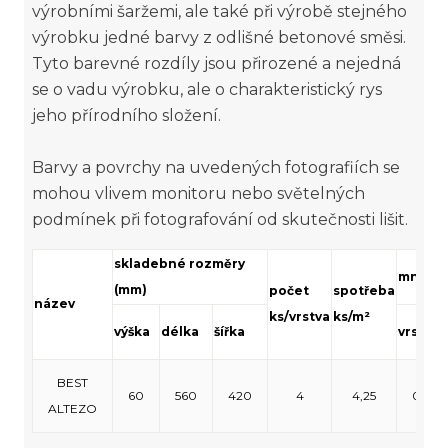
výrobními šaržemi, ale také při výrobě stejného
výrobku jedné barvy z odlišné betonové směsi.
Tyto barevné rozdíly jsou přirozené a nejedná
se o vadu výrobku, ale o charakteristický rys
jeho přírodního složení.
Barvy a povrchy na uvedených fotografiích se
mohou vlivem monitoru nebo světelných
podmínek při fotografování od skutečnosti lišit.
skladebné rozměry
množstv
(mm)
počet
spotřeba
název
ks/vrstva
ks/m²
výška
délka
šířka
vrstva
BEST
60
560
420
4
4,25
0,94
ALTEZO