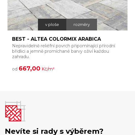
v ploše
rozměry
BEST - ALTEA COLORMIX ARABICA
Nepravidelně reliéfní povrch připomínající přírodní
T
břidlici a jemně promíchané barvy oživí každou
š
zahradu.
l
667,00
od
Kč/m²
Nevíte si rady s výběrem?