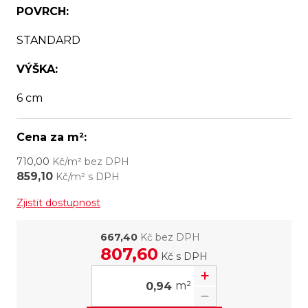
POVRCH:
STANDARD
VÝŠKA:
6 cm
Cena za m²:
710,00
Kč/m² bez DPH
859,10
Kč/m² s DPH
Zjistit dostupnost
667,40
Kč bez DPH
807,60
Kč
s DPH
m²