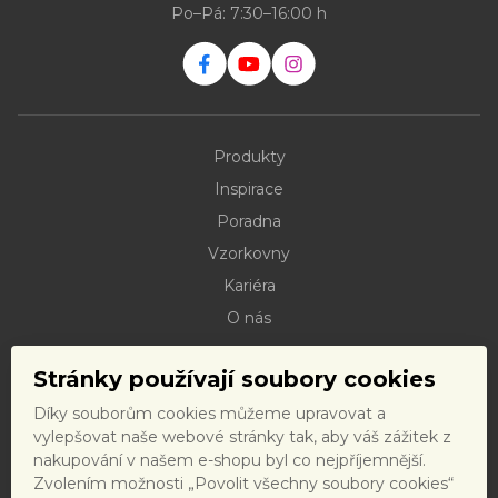
Po–Pá: 7:30–16:00 h
Produkty
Inspirace
Poradna
Vzorkovny
Kariéra
O nás
Kontakty
Stránky používají soubory cookies
Dokumenty ke stažení
Díky souborům cookies můžeme upravovat a
Doprava
vylepšovat naše webové stránky tak, aby váš zážitek z
Reklamační řád
nakupování v našem e-shopu byl co nejpříjemnější.
Zvolením možnosti „Povolit všechny soubory cookies“
Reklamační formulář