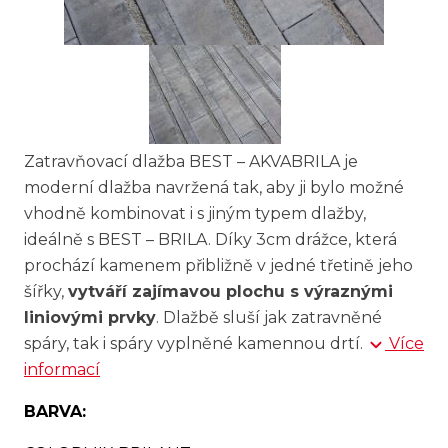
Zatravňovací dlažba BEST – AKVABRILA je
moderní dlažba navržená tak, aby ji bylo možné
vhodně kombinovat i s jiným typem dlažby,
ideálně s BEST – BRILA. Díky 3cm drážce, která
prochází kamenem přibližně v jedné třetině jeho
šířky,
vytváří zajímavou plochu s výraznými
liniovými prvky
. Dlažbě sluší jak zatravněné
spáry, tak i spáry vyplněné kamennou drtí.
Více
informací
BARVA: