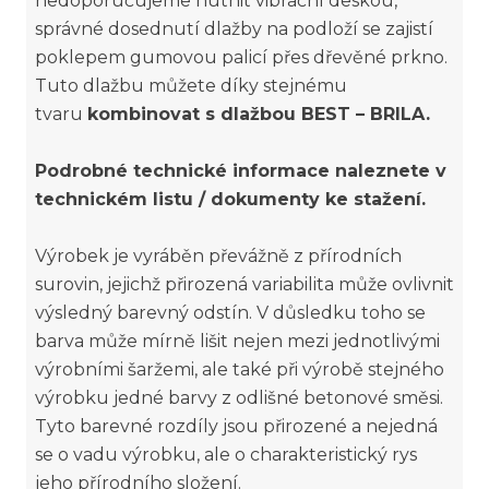
nedoporučujeme hutnit vibrační deskou,
správné dosednutí dlažby na podloží se zajistí
poklepem gumovou palicí přes dřevěné prkno.
Tuto dlažbu můžete díky stejnému
tvaru
kombinovat s dlažbou BEST – BRILA.
Podrobné technické informace naleznete v
technickém listu / dokumenty ke stažení.
Výrobek je vyráběn převážně z přírodních
surovin, jejichž přirozená variabilita může ovlivnit
výsledný barevný odstín. V důsledku toho se
barva může mírně lišit nejen mezi jednotlivými
výrobními šaržemi, ale také při výrobě stejného
výrobku jedné barvy z odlišné betonové směsi.
Tyto barevné rozdíly jsou přirozené a nejedná
se o vadu výrobku, ale o charakteristický rys
jeho přírodního složení.