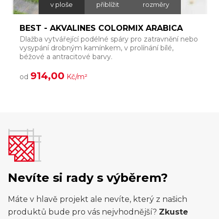
v ploše
přiblížit
rozměry
BEST - AKVALINES COLORMIX ARABICA
Dlažba vytvářející podélné spáry pro zatravnění nebo
Z
vysypání drobným kamínkem, v prolínání bílé,
v
béžové a antracitové barvy.
z
914,00
od
Kč/m²
Nevíte si rady s výběrem?
Máte v hlavě projekt ale nevíte, který z našich
produktů bude pro vás nejvhodnější?
Zkuste