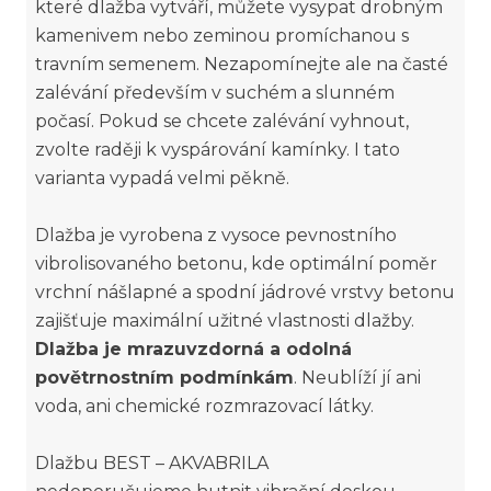
které dlažba vytváří, můžete vysypat drobným
kamenivem nebo zeminou promíchanou s
travním semenem. Nezapomínejte ale na časté
zalévání především v suchém a slunném
počasí. Pokud se chcete zalévání vyhnout,
zvolte raději k vyspárování kamínky. I tato
varianta vypadá velmi pěkně.
Dlažba je vyrobena z vysoce pevnostního
vibrolisovaného betonu, kde optimální poměr
vrchní nášlapné a spodní jádrové vrstvy betonu
zajišťuje maximální užitné vlastnosti dlažby.
Dlažba je mrazuvzdorná a odolná
povětrnostním podmínkám
. Neublíží jí ani
voda, ani chemické rozmrazovací látky.
Dlažbu BEST – AKVABRILA