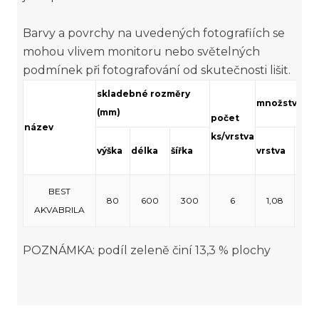
Barvy a povrchy na uvedených fotografiích se
mohou vlivem monitoru nebo světelných
podmínek při fotografování od skutečnosti lišit.
skladebné rozměry
množství (m²
(mm)
počet
název
ks/vrstva
výška
délka
šířka
vrstva
pale
BEST
80
600
300
6
1,08
8,
AKVABRILA
POZNÁMKA: podíl zeleně činí 13,3 % plochy